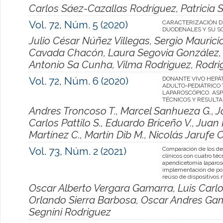
Carlos Sáez-Cazallas Rodríguez, Patricia 
Vol. 72, Núm. 5 (2020)
CARACTERIZACIÓN D
DUODENALES Y SU S
Julio César Núñez Villegas, Sergio Maurici
Cavada Chacón, Laura Segovia González, 
Antonio Sa Cunha, Vilma Rodriguez, Rodri
Vol. 72, Núm. 6 (2020)
DONANTE VIVO HEPÁ
ADULTO-PEDIÁTRICO
LAPAROSCÓPICO. AS
TÉCNICOS Y RESULTA
Andres Troncoso T., Marcel Sanhueza G., J
Carlos Pattilo S., Eduardo Briceño V., Juan
Martínez C., Martín Dib M., Nicolás Jarufe C
Vol. 73, Núm. 2 (2021)
Comparación de los d
clínicos con cuatro téc
apendicetomía laparosc
implementación de pol
reúso de dispositivos
Oscar Alberto Vergara Gamarra, Luis Carl
Orlando Sierra Barbosa, Oscar Andres Ga
Segnini Rodriguez