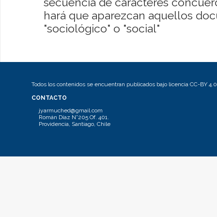
secuencia de caracteres concuerde
hará que aparezcan aquellos do
"sociológico" o "social"
Todos los contenidos se encuentran publicados bajo licencia CC-BY 4.0
CONTACTO
jyarmuched@gmail.com
Román Díaz N°205 Of. 401.
Providencia, Santiago, Chile