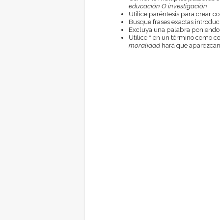
educación O investigación
Utilice paréntesis para crear c
Busque frases exactas introduci
Excluya una palabra poniendo
Utilice
*
en un término como com
moralidad
hará que aparezcan 