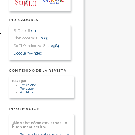
INDICADORES
SJR 2018
0.11
CiteScore 2018
0.09
SciELO Index 2018:
0.0964
Google h5-index
CONTENIDO DE LA REVISTA
Navegar
Por edición
Por autor
Por título
INFORMACIÓN
¿No sabe cómo enviarnos un
buen manuscrito?
Revise éste decálogo para publicar