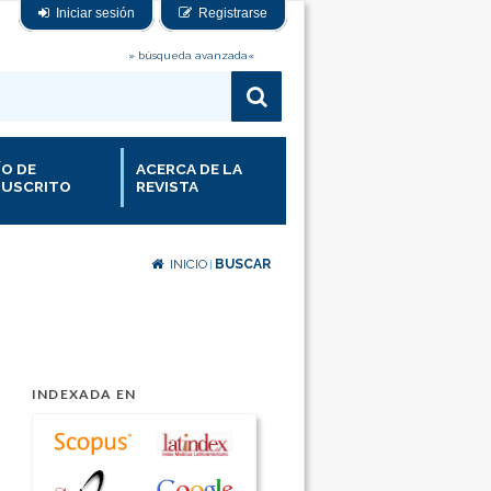
Iniciar sesión
Registrarse
» búsqueda avanzada«
ÍO DE
ACERCA DE LA
USCRITO
REVISTA
INICIO
BUSCAR
|
INDEXADA EN