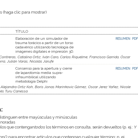
 (haga clic para mostrar)
TÍTULO
Elaboración de un simulador de
RESUMEN
PDF
trauma torácico a partir de un torso
cadavérico utilizando tecnología de
imágenes digitales e impresión 3D.
 Contreras, Catalina Ortiz, Iván Caro, Carlos Riquelme, Francisco Garrido, Óscar
ra, Julián Varas, Nicolás Jarufe
Consenso para la apertura y cierre
RESUMEN
PDF
de laparotomía media supra-
infraumbilical utilizando
metodología Delphi
Alejandra Ortiz Koh, Boris Jonas Marinkovic Gómez, Oscar Jerez Yañez, Nicole
rés Turu Canessa
:
istinguen entre mayúsculas y minúsculas
gnoradas
culos que contengan
todos
los términos en consulta, serán devueltos (p. ej.:
Y
con
O
para encontrar artículos que contengan cualquier término; p. ej.,