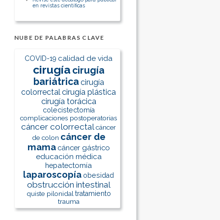
en revistas científicas
NUBE DE PALABRAS CLAVE
calidad de vida
COVID-19
cirugía
cirugía
bariátrica
cirugía
colorrectal
cirugía plástica
cirugía torácica
colecistectomía
complicaciones postoperatorias
cáncer colorrectal
cáncer
cáncer de
de colon
mama
cáncer gástrico
educación médica
hepatectomía
laparoscopía
obesidad
obstrucción intestinal
quiste pilonidal
tratamiento
trauma