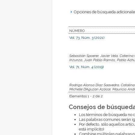
Opciones de búsqueda adicionales
NÚMERO
Vol. 73, Núm. 3 (2021)
Sebastián Spoerer, Javier Vela, Caterina
Inzunza, Juan Pablo Ramos, Pablo Achur
Vol. 71, Núm. 4 (2019)
Rodrigo Alonso Díaz Saavedra, Catalina 
Michelle D’Aguzan Azócar, Mauricio And
Elementos 1 - 2 de 2
Consejos de búsqueda
Los términos de búsqueda no d
Las palabras comunes serán i
Por defecto, sólo aquellos artí
está implícito)
Combine múltiples palabras 