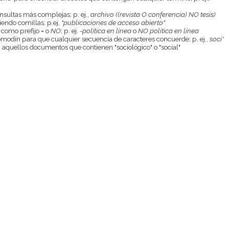
onsultas más complejas; p. ej.,
archivo ((revista O conferencia) NO tesis)
endo comillas; p.ej,
"publicaciones de acceso abierto"
 como prefijo
-
o
NO
; p. ej.
-política en línea
o
NO política en línea
odín para que cualquier secuencia de caracteres concuerde; p. ej.,
soci*
aquellos documentos que contienen "sociológico" o "social"