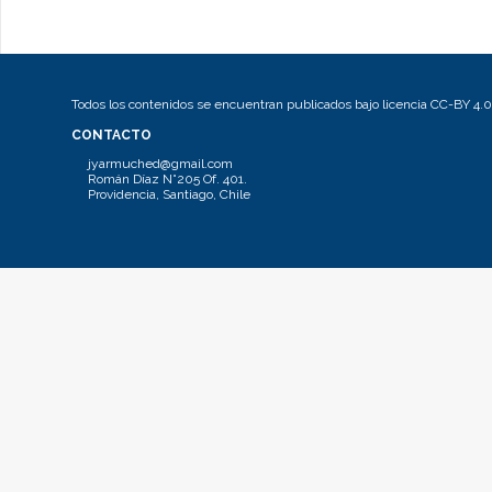
Todos los contenidos se encuentran publicados bajo licencia CC-BY 4.0
CONTACTO
jyarmuched@gmail.com
Román Díaz N°205 Of. 401.
Providencia, Santiago, Chile