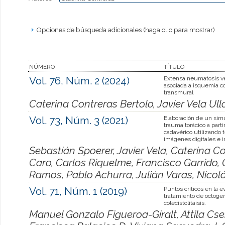
Opciones de búsqueda adicionales (haga clic para mostrar)
NÚMERO
TÍTULO
Vol. 76, Núm. 2 (2024)
Extensa neumatosis v
asociada a isquemia co
transmural
Caterina Contreras Bertolo, Javier Vela Ullo
Vol. 73, Núm. 3 (2021)
Elaboración de un sim
trauma torácico a parti
cadavérico utilizando 
imágenes digitales e 
Sebastián Spoerer, Javier Vela, Caterina Co
Caro, Carlos Riquelme, Francisco Garrido,
Ramos, Pablo Achurra, Julián Varas, Nicol
Vol. 71, Núm. 1 (2019)
Puntos críticos en la e
tratamiento de octoge
colecistolitaisis.
Manuel Gonzalo Figueroa-Giralt, Attila Cs