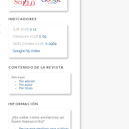
INDICADORES
SJR 2018
0.11
CiteScore 2018
0.09
SciELO Index 2018:
0.0964
Google h5-index
CONTENIDO DE LA REVISTA
Navegar
Por edición
Por autor
Por título
INFORMACIÓN
¿No sabe cómo enviarnos un
buen manuscrito?
Revise éste decálogo para publicar