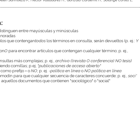
:
istinguen entre mayúsculas y minúsculas
gnoradas
culos que contengan
todos
los términos en consulta, serán devueltos (p. ej.:
Y
con
O
para encontrar artículos que contengan cualquier término; p. ej.,
onsultas más complejas; p. ej.,
archivo ((revista O conferencia) NO tesis)
endo comillas; p.ej,
"publicaciones de acceso abierto"
 como prefijo
-
o
NO
; p. ej.
-política en línea
o
NO política en línea
odín para que cualquier secuencia de caracteres concuerde; p. ej.,
soci*
aquellos documentos que contienen "sociológico" o "social"