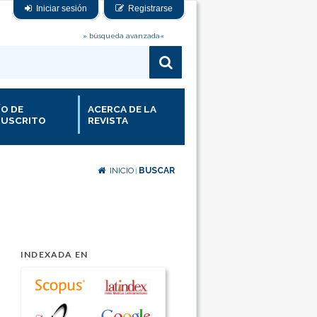
Iniciar sesión
Registrarse
» búsqueda avanzada«
ÍO DE
ACERCA DE LA
USCRITO
REVISTA
INICIO
BUSCAR
|
INDEXADA EN