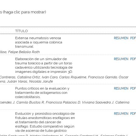
 (haga clic para mostrar)
TÍTULO
Extensa neumatosis venosa
RESUMEN
PDF
asociada a isquemia colónica
transmural
lloa, Felipe Bellolio Roth
Elaboración de un simulador de
RESUMEN
PDF
trauma torácico a partir de un torso
cadavérico utilizando tecnología de
imágenes digitales e impresión 3D.
 Contreras, Catalina Ortiz, Iván Caro, Carlos Riquelme, Francisco Garrido, Óscar
ra, Julián Varas, Nicolás Jarufe
Puntos críticos en la evaluación y
RESUMEN
PDF
tratamiento de octogenarios con
colecistolitaisis.
Csendes J, Camilo Bustos R, Francisca Palacios D, Viviana Saavedra J, Caterina
Evolución y pronóstico oncológico de
RESUMEN
PDF
fístulas anastomóticas esofágicas en
el tratamiento del cáncer de
esófago. Estudio comparativo según
vía de ascenso de tubo gástrico
Belén Sanhueza P., Héctor Valladares H., Gonzalo Cardemil H., Solange Cortés L,