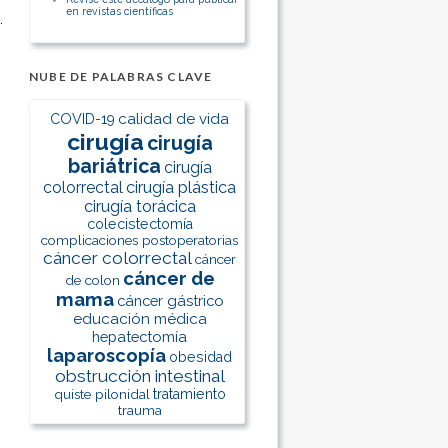
en revistas científicas
NUBE DE PALABRAS CLAVE
calidad de vida
COVID-19
cirugía
cirugía
bariátrica
cirugía
colorrectal
cirugía plástica
cirugía torácica
colecistectomía
complicaciones postoperatorias
cáncer colorrectal
cáncer
cáncer de
de colon
mama
cáncer gástrico
educación médica
hepatectomía
laparoscopía
obesidad
obstrucción intestinal
quiste pilonidal
tratamiento
trauma