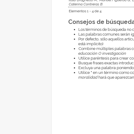
Caterina Contreras B.
Elementos 1 - 4 de 4
Consejos de búsqueda
Los términos de búsqueda no d
Las palabras comunes serán i
Por defecto, sólo aquellos artí
está implícito)
Combine múltiples palabras 
educación O investigación
Utilice paréntesis para crear c
Busque frases exactas introduci
Excluya una palabra poniendo
Utilice
*
en un término como com
moralidad
hará que aparezcan 