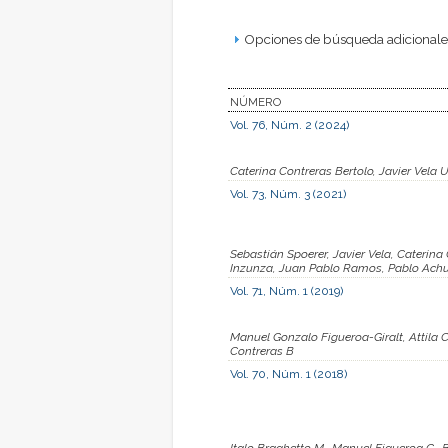
Opciones de búsqueda adicionales
NÚMERO
Vol. 76, Núm. 2 (2024)
Caterina Contreras Bertolo, Javier Vela U
Vol. 73, Núm. 3 (2021)
Sebastián Spoerer, Javier Vela, Caterina
Inzunza, Juan Pablo Ramos, Pablo Achur
Vol. 71, Núm. 1 (2019)
Manuel Gonzalo Figueroa-Giralt, Attila 
Contreras B
Vol. 70, Núm. 1 (2018)
Italo Braghetto M., Manuel Figueroa G., 