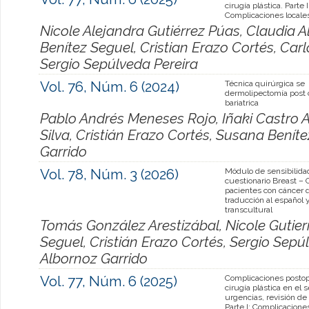
cirugía plástica. Parte I
Complicaciones locale
Nicole Alejandra Gutiérrez Púas, Claudia 
Benítez Seguel, Cristian Erazo Cortés, Ca
Sergio Sepúlveda Pereira
Vol. 76, Núm. 6 (2024)
Técnica quirúrgica se
dermolipectomía post 
bariatrica
Pablo Andrés Meneses Rojo, Iñaki Castro 
Silva, Cristián Erazo Cortés, Susana Benít
Garrido
Vol. 78, Núm. 3 (2026)
Módulo de sensibilida
cuestionario Breast –
pacientes con cáncer
traducción al español 
transcultural
Tomás González Arestizábal, Nicole Gutier
Seguel, Cristián Erazo Cortés, Sergio Sepú
Albornoz Garrido
Vol. 77, Núm. 6 (2025)
Complicaciones postop
cirugía plástica en el s
urgencias, revisión de l
Parte I: Complicacione