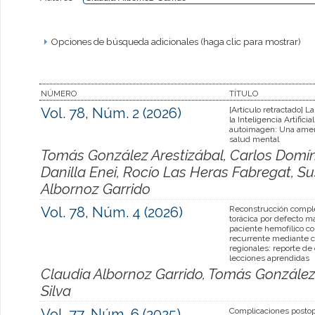
Opciones de búsqueda adicionales (haga clic para mostrar)
NÚMERO
TÍTULO
Vol. 78, Núm. 2 (2026)
[Artículo retractado] L
la Inteligencia Artificial
autoimagen: Una amen
salud mental
Tomás González Arestizábal, Carlos Domí
Danilla Enei, Rocío Las Heras Fabregat, S
Albornoz Garrido
Vol. 78, Núm. 4 (2026)
Reconstrucción compl
torácica por defecto m
paciente hemofílico c
recurrente mediante c
regionales: reporte de
lecciones aprendidas
Claudia Albornoz Garrido, Tomás González
Silva
Vol. 77, Núm. 6 (2025)
Complicaciones postop