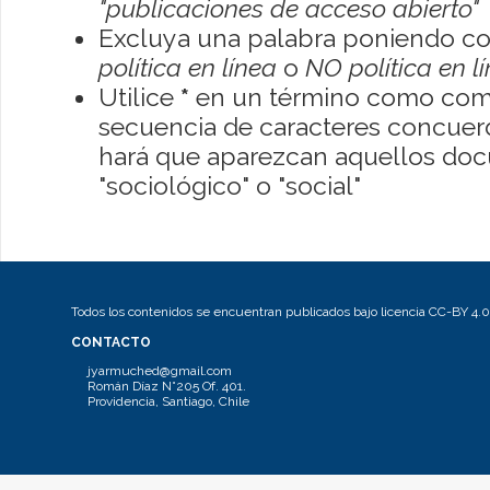
"publicaciones de acceso abierto"
Excluya una palabra poniendo co
política en línea
o
NO política en l
Utilice
*
en un término como como
secuencia de caracteres concuerde
hará que aparezcan aquellos do
"sociológico" o "social"
Todos los contenidos se encuentran publicados bajo licencia CC-BY 4.0
CONTACTO
jyarmuched@gmail.com
Román Díaz N°205 Of. 401.
Providencia, Santiago, Chile