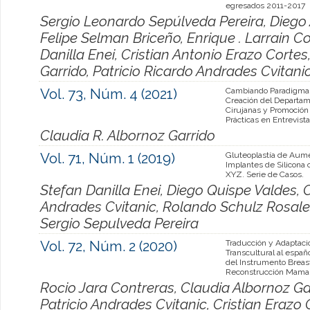
egresados 2011-2017
Sergio Leonardo Sepúlveda Pereira, Diego 
Felipe Selman Briceño, Enrique . Larrain 
Danilla Enei, Cristian Antonio Erazo Corte
Garrido, Patricio Ricardo Andrades Cvitani
Vol. 73, Núm. 4 (2021)
Cambiando Paradigmas
Creación del Departa
Cirujanas y Promoció
Prácticas en Entrevista
Claudia R. Albornoz Garrido
Vol. 71, Núm. 1 (2019)
Gluteoplastía de Aum
Implantes de Silicona 
XYZ. Serie de Casos.
Stefan Danilla Enei, Diego Quispe Valdes, C
Andrades Cvitanic, Rolando Schulz Rosales
Sergio Sepulveda Pereira
Vol. 72, Núm. 2 (2020)
Traducción y Adaptaci
Transcultural al españo
del Instrumento Brea
Reconstrucción Mamar
Rocio Jara Contreras, Claudia Albornoz Gar
Patricio Andrades Cvitanic, Cristian Erazo 