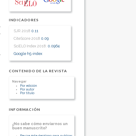
INDICADORES
SJR 2018
0.11
CiteScore 2018
0.09
SciELO Index 2018:
0.0964
Google h5-index
CONTENIDO DE LA REVISTA
Navegar
Por edición
Por autor
Por título
INFORMACIÓN
¿No sabe cómo enviarnos un
buen manuscrito?
Revise éste decálogo para publicar