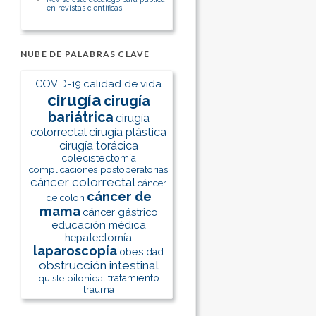
en revistas científicas
NUBE DE PALABRAS CLAVE
calidad de vida
COVID-19
cirugía
cirugía
bariátrica
cirugía
colorrectal
cirugía plástica
cirugía torácica
colecistectomía
complicaciones postoperatorias
cáncer colorrectal
cáncer
cáncer de
de colon
mama
cáncer gástrico
educación médica
hepatectomía
laparoscopía
obesidad
obstrucción intestinal
quiste pilonidal
tratamiento
trauma