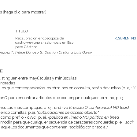
 (haga clic para mostrar)
TÍTULO
Recalibración endoscopica de
RESUMEN
PDF
gastro-yeyuno anastomosis en Bay
pass Gástrico
riguez T., Felipe Donoso G., Damian Orellano, Luis Garay
:
istinguen entre mayúsculas y minúsculas
gnoradas
culos que contengan
todos
los términos en consulta, serán devueltos (p. ej.:
Y
con
O
para encontrar artículos que contengan cualquier término; p. ej.,
onsultas más complejas; p. ej.,
archivo ((revista O conferencia) NO tesis)
endo comillas; p.ej,
"publicaciones de acceso abierto"
 como prefijo
-
o
NO
; p. ej.
-política en línea
o
NO política en línea
odín para que cualquier secuencia de caracteres concuerde; p. ej.,
soci*
aquellos documentos que contienen "sociológico" o "social"