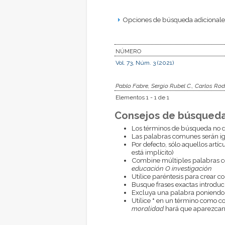
Opciones de búsqueda adicionales
NÚMERO
Vol. 73, Núm. 3 (2021)
Pablo Fabre, Sergio Rubel C., Carlos Rod
Elementos 1 - 1 de 1
Consejos de búsqueda
Los términos de búsqueda no d
Las palabras comunes serán i
Por defecto, sólo aquellos artí
está implícito)
Combine múltiples palabras 
educación O investigación
Utilice paréntesis para crear c
Busque frases exactas introduci
Excluya una palabra poniendo
Utilice
*
en un término como com
moralidad
hará que aparezcan 