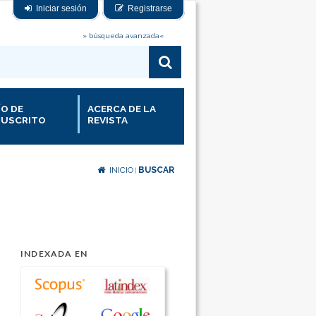
Iniciar sesión
Registrarse
» búsqueda avanzada«
ÍO DE
ACERCA DE LA
USCRITO
REVISTA
INICIO
BUSCAR
|
INDEXADA EN