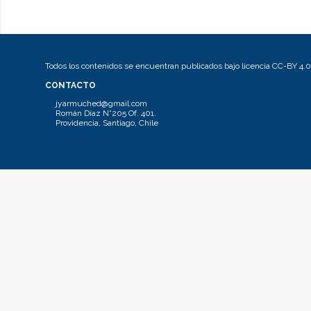
Todos los contenidos se encuentran publicados bajo licencia CC-BY 4.0
CONTACTO
jyarmuched@gmail.com
Román Díaz N°205 Of. 401.
Providencia, Santiago, Chile