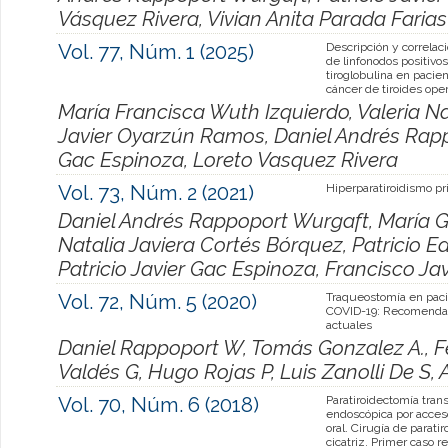
Vásquez Rivera, Vivian Anita Parada Farias
Vol. 77, Núm. 1 (2025)
Descripción y correlaci
de linfonodos positivo
tiroglobulina en pacie
cáncer de tiroides ope
María Francisca Wuth Izquierdo, Valeria Na
Javier Oyarzún Ramos, Daniel Andrés Rappo
Gac Espinoza, Loreto Vasquez Rivera
Vol. 73, Núm. 2 (2021)
Hiperparatiroidismo pr
Daniel Andrés Rappoport Wurgaft, María G
Natalia Javiera Cortés Bórquez, Patricio 
Patricio Javier Gac Espinoza, Francisco J
Vol. 72, Núm. 5 (2020)
Traqueostomía en pac
COVID-19: Recomenda
actuales
Daniel Rappoport W, Tomás Gonzalez A., Fel
Valdés G, Hugo Rojas P, Luis Zanolli De S,
Vol. 70, Núm. 6 (2018)
Paratiroidectomía trans
endoscópica por acces
oral. Cirugía de paratir
cicatriz. Primer caso r