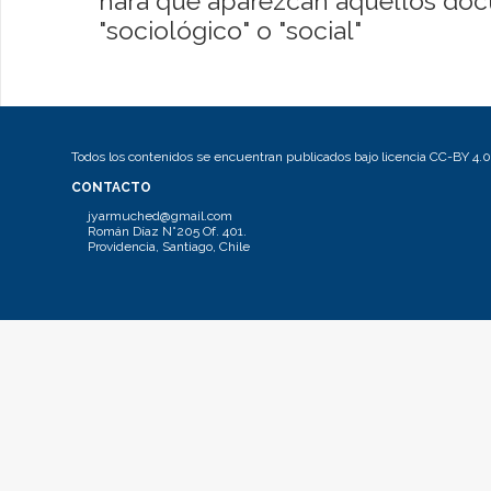
hará que aparezcan aquellos do
"sociológico" o "social"
Todos los contenidos se encuentran publicados bajo licencia CC-BY 4.0
CONTACTO
jyarmuched@gmail.com
Román Díaz N°205 Of. 401.
Providencia, Santiago, Chile