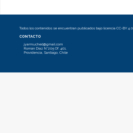
Todos los contenidos se encuentran publicados bajo licencia CC-BY 4.0
CONTACTO
jyarmuched@gmail.com
Román Díaz N°205 Of. 401.
Providencia, Santiago, Chile