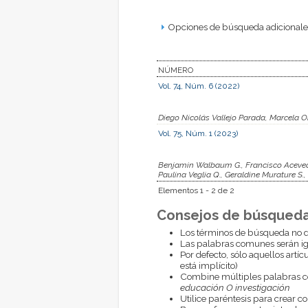
Opciones de búsqueda adicionales
NÚMERO
Vol. 74, Núm. 6 (2022)
Diego Nicolás Vallejo Parada, Marcela Or
Vol. 75, Núm. 1 (2023)
Benjamin Walbaum G., Francisco Acevedo 
Paulina Veglia Q., Geraldine Murature S.
Elementos 1 - 2 de 2
Consejos de búsqueda
Los términos de búsqueda no d
Las palabras comunes serán i
Por defecto, sólo aquellos artí
está implícito)
Combine múltiples palabras 
educación O investigación
Utilice paréntesis para crear c