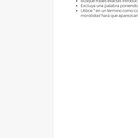
Busque frases exactas introduci
Excluya una palabra poniendo
Utilice
*
en un término como com
moralidad
hará que aparezcan 