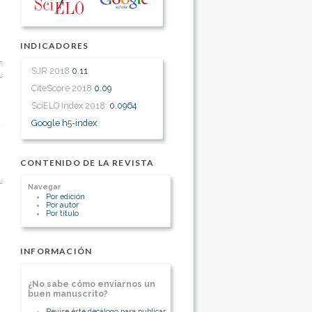
INDICADORES
SJR 2018
0.11
CiteScore 2018
0.09
SciELO Index 2018:
0.0964
Google h5-index
CONTENIDO DE LA REVISTA
Navegar
Por edición
Por autor
Por título
INFORMACIÓN
¿No sabe cómo enviarnos un
buen manuscrito?
Revise éste decálogo para publicar