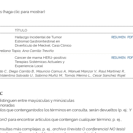
 (haga clic para mostrar)
TÍTULO
Hallazgo Incidental de Tumor
RESUMEN
PDF
Estromal Gastrointestinal en
Divertículo de Meckel. Caso Clínico
ellana Tapia, Ana Carrillo Treviño
Cáncer de mama HER2-positivo:
RESUMEN
PDF
Terapias Sistémicas Actuales y
Experiencia Local
C., Diego Carrillo B., Mauricio Camus A., Manuel Manzor V., Raul Martínez R.,
, Valentina Salvado U., Sabrina Muñiz M., Tomás Merino L., Cesar Sanchez Rojel
:
istinguen entre mayúsculas y minúsculas
gnoradas
culos que contengan
todos
los términos en consulta, serán devueltos (p. ej.:
Y
con
O
para encontrar artículos que contengan cualquier término; p. ej.,
onsultas más complejas; p. ej.,
archivo ((revista O conferencia) NO tesis)