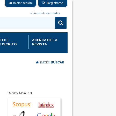
Iniciar sesión
Registrarse
» búsqueda avanzada«
ÍO DE
ACERCA DE LA
USCRITO
REVISTA
INICIO
BUSCAR
|
INDEXADA EN