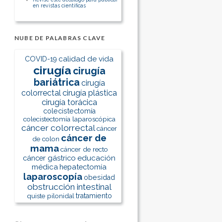
en revistas científicas
NUBE DE PALABRAS CLAVE
calidad de vida
COVID-19
cirugía
cirugía
bariátrica
cirugía
colorrectal
cirugía plástica
cirugía torácica
colecistectomía
colecistectomía laparoscópica
cáncer colorrectal
cáncer
cáncer de
de colon
mama
cáncer de recto
cáncer gástrico
educación
médica
hepatectomía
laparoscopía
obesidad
obstrucción intestinal
quiste pilonidal
tratamiento