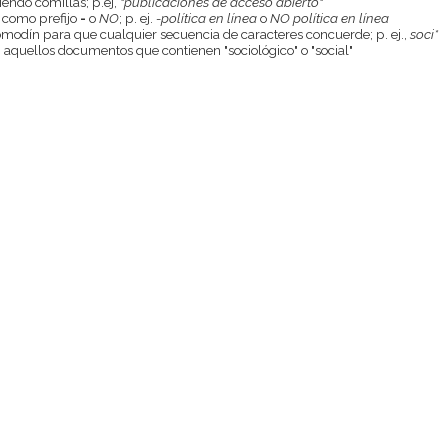
endo comillas; p.ej,
"publicaciones de acceso abierto"
 como prefijo
-
o
NO
; p. ej.
-política en línea
o
NO política en línea
odín para que cualquier secuencia de caracteres concuerde; p. ej.,
soci*
aquellos documentos que contienen "sociológico" o "social"