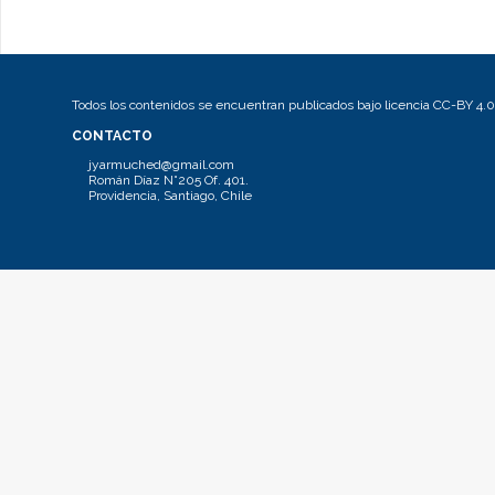
Todos los contenidos se encuentran publicados bajo licencia CC-BY 4.0
CONTACTO
jyarmuched@gmail.com
Román Díaz N°205 Of. 401.
Providencia, Santiago, Chile