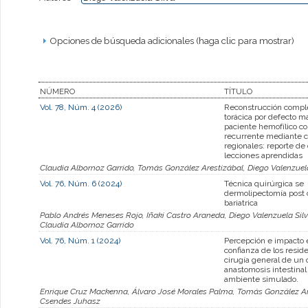
Opciones de búsqueda adicionales (haga clic para mostrar)
NÚMERO
TÍTULO
Vol. 78, Núm. 4 (2026)
Reconstrucción compl
torácica por defecto m
paciente hemofílico c
recurrente mediante c
regionales: reporte de
lecciones aprendidas
Claudia Albornoz Garrido, Tomás González Arestizábal, Diego Valenzuel
Vol. 76, Núm. 6 (2024)
Técnica quirúrgica se
dermolipectomía post 
bariatrica
Pablo Andrés Meneses Rojo, Iñaki Castro Araneda, Diego Valenzuela Silv
Claudia Albornoz Garrido
Vol. 76, Núm. 1 (2024)
Percepción e impacto 
confianza de los resid
cirugía general de un 
anastomosis intestinal
ambiente simulado.
Enrique Cruz Mackenna, Álvaro José Morales Palma, Tomás González Ares
Csendes Juhasz