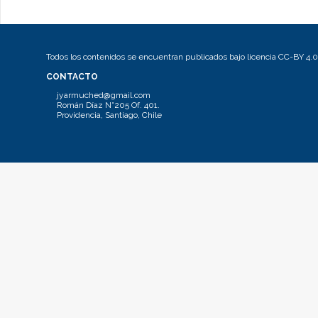
Todos los contenidos se encuentran publicados bajo licencia CC-BY 4.0
CONTACTO
jyarmuched@gmail.com
Román Díaz N°205 Of. 401.
Providencia, Santiago, Chile