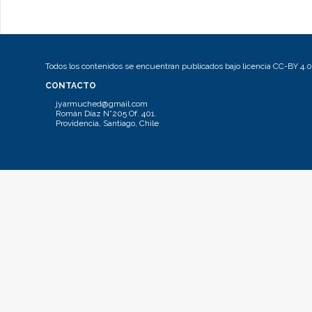
Todos los contenidos se encuentran publicados bajo licencia CC-BY 4.0
CONTACTO
jyarmuched@gmail.com
Román Díaz N°205 Of. 401.
Providencia, Santiago, Chile