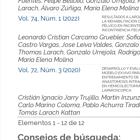
Fuentes, Felipe Bellolio, Gonzalo Urrejola,
Larach, Álvaro Zúñiga, María Elena Molina
Vol. 74, Núm. 1 (2022)
RESULTADOS A LARG
LA REHABILITACIÓN D
PÉLVICO EN PACIENT
INCONTINENCIA FEC
Leonardo Cristian Carcamo Gruebler, Sofi
Castro Vargas, Jose Leiva Valdes, Gonzalo 
Thomas Larach, Gonzalo Urrejola, Rodrigo 
Maria Elena Molina
Vol. 72, Núm. 3 (2020)
DESARROLLO Y EVAL
MODELO EXVIVO PAR
ENTRENAMIENTO DE
ANASTOMOSIS INTR
EN HEMICOLECTOMI
LAPAROSCOPICA
Cristián Ignacio Jarry Trujillo, Martín Inzun
Carlo Marino Coloma, Pablo Achurra Tirado
Tomás Larach Kattan
Elementos 1 - 12 de 12
Consejos de búsqueda: