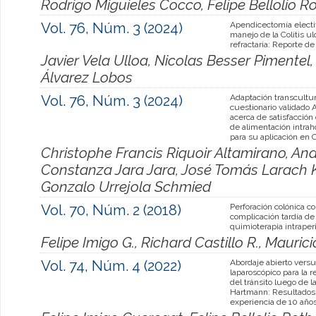
Rodrigo Miguieles Cocco, Felipe Bellolio 
Vol. 76, Núm. 3 (2024)
Apendicectomía electi
manejo de la Colitis u
refractaria: Reporte de
Javier Vela Ulloa, Nicolas Besser Pimentel,
Álvarez Lobos
Vol. 76, Núm. 3 (2024)
Adaptación transcultur
cuestionario validad
acerca de satisfacción 
de alimentación intraho
para su aplicación en 
Christophe Francis Riquoir Altamirano, Andr
Constanza Jara Jara, José Tomás Larach Ka
Gonzalo Urrejola Schmied
Vol. 70, Núm. 2 (2018)
Perforación colónica c
complicación tardía de
quimioterapia intraper
Felipe Imigo G., Richard Castillo R., Mauricio
Vol. 74, Núm. 4 (2022)
Abordaje abierto vers
laparoscópico para la r
del tránsito luego de l
Hartmann: Resultados
experiencia de 10 año