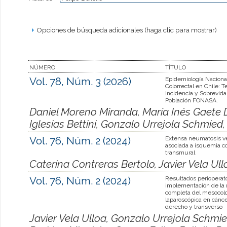
Opciones de búsqueda adicionales (haga clic para mostrar)
NÚMERO
TÍTULO
Vol. 78, Núm. 3 (2026)
Epidemiología Naciona
Colorrectal en Chile: 
Incidencia y Sobrevida
Población FONASA.
Daniel Moreno Miranda, María Inés Gaete 
Iglesias Bettini, Gonzalo Urrejola Schmied, 
Vol. 76, Núm. 2 (2024)
Extensa neumatosis v
asociada a isquemia co
transmural
Caterina Contreras Bertolo, Javier Vela Ullo
Vol. 76, Núm. 2 (2024)
Resultados perioperato
implementación de la 
completa del mesocolo
laparoscópica en cánce
derecho y transverso
Javier Vela Ulloa, Gonzalo Urrejola Schmi