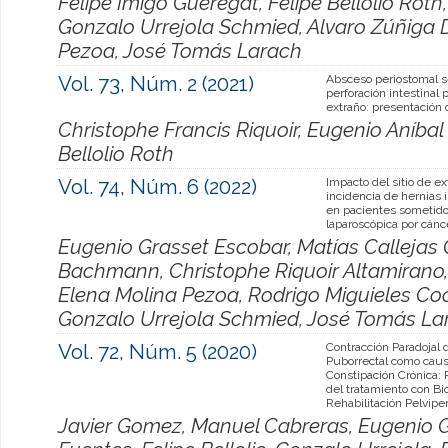
Felipe Imigo Gueregat, Felipe Bellolio Roth
Gonzalo Urrejola Schmied, Alvaro Zúñiga D
Pezoa, José Tomás Larach
Vol. 73, Núm. 2 (2021)
Absceso periostomal s
perforación intestinal 
extraño: presentación
Christophe Francis Riquoir, Eugenio Aníbal
Bellolio Roth
Vol. 74, Núm. 6 (2022)
Impacto del sitio de ex
incidencia de hernias 
en pacientes sometido
laparoscópica por cánce
Eugenio Grasset Escobar, Matías Callejas
Bachmann, Christophe Riquoir Altamirano, A
Elena Molina Pezoa, Rodrigo Miguieles Cocc
Gonzalo Urrejola Schmied, José Tomás La
Vol. 72, Núm. 5 (2020)
Contracción Paradojal 
Puborrectal como cau
Constipación Crónica:
del tratamiento con B
Rehabilitación Pelvipe
Javier Gomez, Manuel Cabreras, Eugenio G