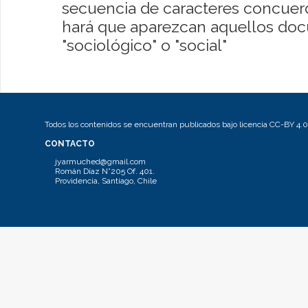
secuencia de caracteres concuerde
hará que aparezcan aquellos do
"sociológico" o "social"
Todos los contenidos se encuentran publicados bajo licencia CC-BY 4.0
CONTACTO
jyarmuched@gmail.com
Román Díaz N°205 Of. 401.
Providencia, Santiago, Chile