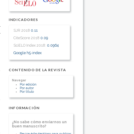
INDICADORES
SJR 2018
0.11
CiteScore 2018
0.09
SciELO Index 2018:
0.0964
Google h5-index
CONTENIDO DE LA REVISTA
Navegar
Por edición
Por autor
Por título
INFORMACIÓN
¿No sabe cómo enviarnos un
buen manuscrito?
Revise éste decálogo para publicar