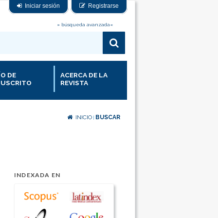
Iniciar sesión
Registrarse
» búsqueda avanzada«
ÍO DE
ACERCA DE LA
USCRITO
REVISTA
INICIO
BUSCAR
|
INDEXADA EN