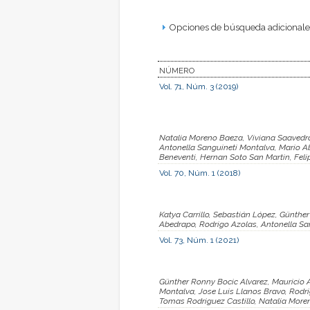
Opciones de búsqueda adicionales
NÚMERO
Vol. 71, Núm. 3 (2019)
Natalia Moreno Baeza, Viviana Saavedra
Antonella Sanguineti Montalva, Mario A
Beneventi, Hernan Soto San Martin, Feli
Vol. 70, Núm. 1 (2018)
Katya Carrillo, Sebastián López, Günther
Abedrapo, Rodrigo Azolas, Antonella San
Vol. 73, Núm. 1 (2021)
Günther Ronny Bocic Alvarez, Mauricio 
Montalva, Jose Luis Llanos Bravo, Rodrig
Tomas Rodriguez Castillo, Natalia Mor