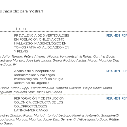
 (haga clic para mostrar)
TÍTULO
PREVALENCIA DE DIVERTICULOSIS
RESUMEN
PDF
EN POBLACION CHILENA COMO
HALLAZGO IMAGENOLÓGICO EN
TOMOGRAFIA AXIAL DE ABDOMEN
Y PELVIS.
 Jaña, Tamara Peters Alvarez, Nicolas Von Jentschyk Rojas, Gunther Bocic,
bedrapo Moreira, Jose Luis Llanos Bravo, Rodrigo Azolas Marco, Mauricio Diaz
pe Bocic W.
Análisis de susceptibilidad
RESUMEN
PDF
antimicrobiana y hallazgos
microbiológicos: perfil en cirugía
abdominal de urgencia
 Bocic, Mario Luppi, Fernanda Ávila, Roberto Olivares, Felipe Bocic, Mario
guineti, Mauricio Díaz, José Luis Llanos
PERFORACIÓN Y OBSTRUCCIÓN
RESUMEN
PDF
COLÓNICA: CONDUCTA DE LOS
COLOPROCTÓLOGOS
LATINOAMERICANOS
Andres Zambra Rojas, Mario Antonio Abedrapo Moreira, Antonella Sanguinetti
o Azolas Marcos, Mauricio Javier Diaz Beneventi, Felipe Ignacio Bocic Wattier,
eno Baeza