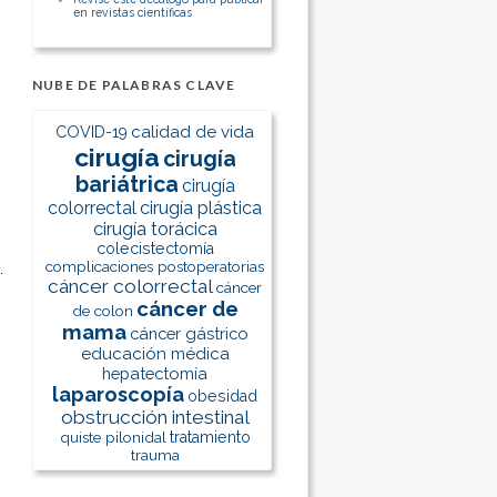
en revistas científicas
NUBE DE PALABRAS CLAVE
calidad de vida
COVID-19
cirugía
cirugía
bariátrica
cirugía
colorrectal
cirugía plástica
cirugía torácica
colecistectomía
complicaciones postoperatorias
cáncer colorrectal
cáncer
cáncer de
de colon
mama
cáncer gástrico
educación médica
hepatectomía
laparoscopía
obesidad
obstrucción intestinal
quiste pilonidal
tratamiento
trauma