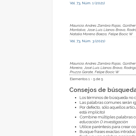
Vol. 73, Núm. 1 (2021)
Mauricio Andres Zambra Rojas, Günther 
Montalva, Jose Luis Llanos Bravo, Rodri
Natalia Moreno Baeza, Felipe Bocic W
Vol. 73, Núm. 3 (2021)
Mauricio Andres Zambra Rojas, Günther 
Moreira, José Luis Llanos Bravo, Rodrig
Pruzzo Garate, Felipe Bocic W
Elementos 1 - 5 de 5
Consejos de búsqueda
Los términos de búsqueda no d
Las palabras comunes serán i
Por defecto, sólo aquellos artí
está implícito)
Combine múltiples palabras 
educación O investigación
Utilice paréntesis para crear c
Busque frases exactas introduci