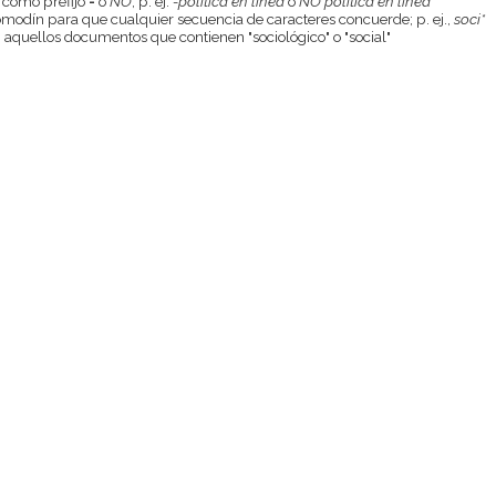
 como prefijo
-
o
NO
; p. ej.
-política en línea
o
NO política en línea
odín para que cualquier secuencia de caracteres concuerde; p. ej.,
soci*
aquellos documentos que contienen "sociológico" o "social"