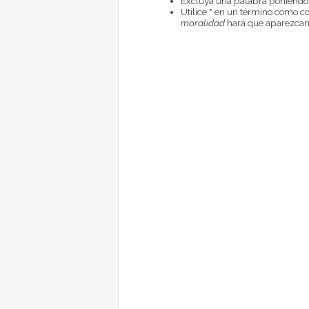
Excluya una palabra poniendo
Utilice
*
en un término como com
moralidad
hará que aparezcan 