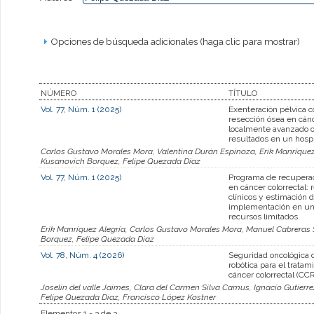
Opciones de búsqueda adicionales (haga clic para mostrar)
NÚMERO
TÍTULO
Vol. 77, Núm. 1 (2025)
Exenteración pélvica c
resección ósea en cánc
localmente avanzado o
resultados en un hospi
Carlos Gustavo Morales Mora, Valentina Durán Espinoza, Erik Manríquez
Kusanovich Borquez, Felipe Quezada Diaz
Vol. 77, Núm. 1 (2025)
Programa de recupera
en cáncer colorrectal: 
clínicos y estimación d
implementación en un 
recursos limitados.
Erik Manríquez Alegría, Carlos Gustavo Morales Mora, Manuel Cabreras 
Borquez, Felipe Quezada Diaz
Vol. 78, Núm. 4 (2026)
Seguridad oncológica d
robótica para el tratam
cáncer colorrectal (CCR
Joselin del valle Jaimes, Clara del Carmen Silva Camus, Ignacio Gutier
Felipe Quezada Diaz, Francisco López Kostner
Elementos 1 - 3 de 3