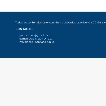
Todos los contenidos se encuentran publicados bajo licencia CC-BY 4.0
CONTACTO
jyarmuched@gmail.com
Román Díaz N°205 Of. 401.
Providencia, Santiago, Chile