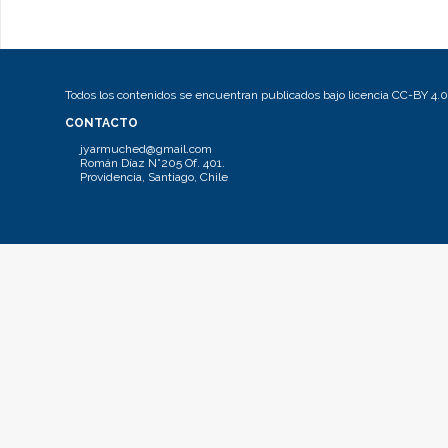
Todos los contenidos se encuentran publicados bajo licencia CC-BY 4.0
CONTACTO
jyarmuched@gmail.com
Román Díaz N°205 Of. 401.
Providencia, Santiago, Chile