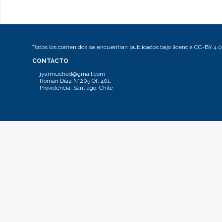
Todos los contenidos se encuentran publicados bajo licencia CC-BY 4.0
CONTACTO
jyarmuched@gmail.com
Román Díaz N°205 Of. 401.
Providencia, Santiago, Chile