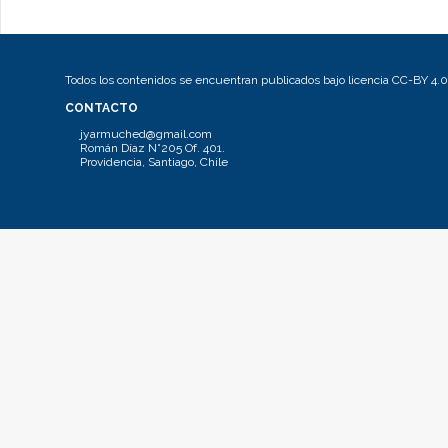
Todos los contenidos se encuentran publicados bajo licencia CC-BY 4.0
CONTACTO
jyarmuched@gmail.com
Román Díaz N°205 Of. 401.
Providencia, Santiago, Chile