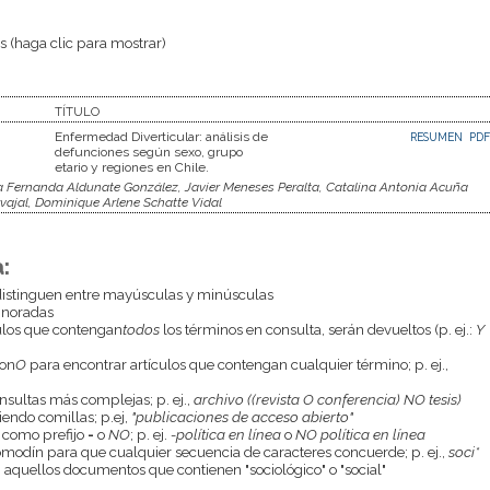
 (haga clic para mostrar)
TÍTULO
Enfermedad Diverticular: análisis de
RESUMEN
PDF
defunciones según sexo, grupo
etario y regiones en Chile.
Fernanda Aldunate González, Javier Meneses Peralta, Catalina Antonia Acuña
rvajal, Dominique Arlene Schatte Vidal
:
istinguen entre mayúsculas y minúsculas
gnoradas
culos que contengan
todos
los términos en consulta, serán devueltos (p. ej.:
Y
con
O
para encontrar artículos que contengan cualquier término; p. ej.,
onsultas más complejas; p. ej.,
archivo ((revista O conferencia) NO tesis)
endo comillas; p.ej,
"publicaciones de acceso abierto"
 como prefijo
-
o
NO
; p. ej.
-política en línea
o
NO política en línea
odín para que cualquier secuencia de caracteres concuerde; p. ej.,
soci*
aquellos documentos que contienen "sociológico" o "social"