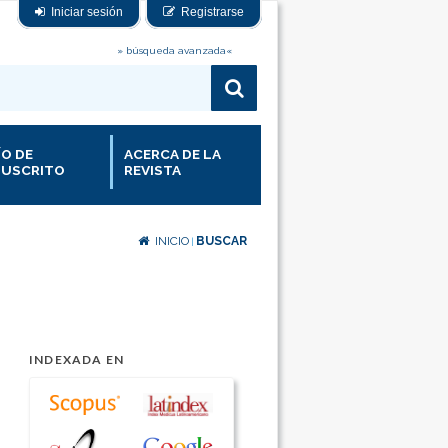
Iniciar sesión
Registrarse
» búsqueda avanzada«
ÍO DE
ACERCA DE LA
USCRITO
REVISTA
INICIO
BUSCAR
|
INDEXADA EN