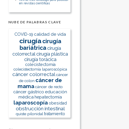
en revistas científicas
NUBE DE PALABRAS CLAVE
calidad de vida
COVID-19
cirugía
cirugía
bariátrica
cirugía
colorrectal
cirugía plástica
cirugía torácica
colecistectomía
colecistectomía laparoscópica
cáncer colorrectal
cáncer
cáncer de
de colon
mama
cáncer de recto
cáncer gástrico
educación
médica
hepatectomía
laparoscopía
obesidad
obstrucción intestinal
quiste pilonidal
tratamiento