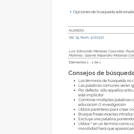
Opciones de búsqueda adicionales
NÚMERO
Vol. 74, Núm. 5 (2022)
Luis Edmundo Meneses Columbie, Paula 
Martínez, Gabriel Alejandro Millanao Ca
Elementos 1 - 1 de 1
Consejos de búsqueda
Los términos de búsqueda no d
Las palabras comunes serán i
Por defecto, sólo aquellos artí
está implícito)
Combine múltiples palabras 
educación O investigación
Utilice paréntesis para crear c
Busque frases exactas introduci
Excluya una palabra poniendo
Utilice
*
en un término como com
moralidad
hará que aparezcan 