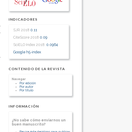
INDICADORES
SJR 2018
0.11
CiteScore 2018
0.09
SciELO Index 2018:
0.0964
Google h5-index
CONTENIDO DE LA REVISTA
Navegar
Por edición
Por autor
Por título
INFORMACIÓN
¿No sabe cómo enviarnos un
buen manuscrito?
Revise éste decálogo para publicar