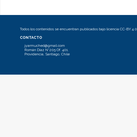
Todos los contenidos se encuentran publicados bajo licencia CC-BY 4.0
CONTACTO
jyarmuched@gmail.com
Román Díaz N°205 Of. 401.
Providencia, Santiago, Chile