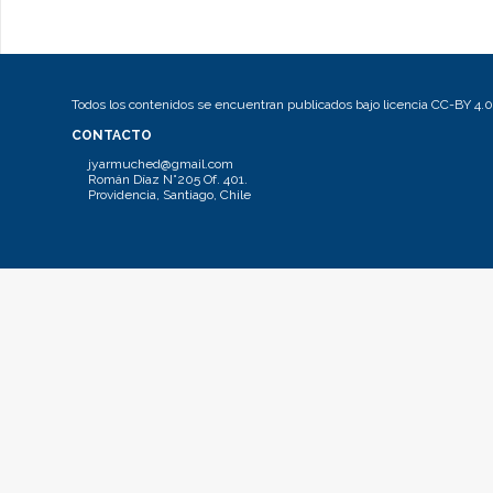
Todos los contenidos se encuentran publicados bajo licencia CC-BY 4.0
CONTACTO
jyarmuched@gmail.com
Román Díaz N°205 Of. 401.
Providencia, Santiago, Chile