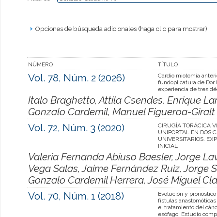
Opciones de búsqueda adicionales (haga clic para mostrar)
NÚMERO
TÍTULO
Vol. 78, Núm. 2 (2026)
Cardio miotomía anter
fundoplicatura de Dor 
experiencia de tres dé
Italo Braghetto, Attila Csendes, Enrique L
Gonzalo Cardemil, Manuel Figueroa-Giralt
Vol. 72, Núm. 3 (2020)
CIRUGÍA TORÁCICA V
UNIPORTAL EN DOS 
UNIVERSITARIOS. EX
INICIAL
Valeria Fernanda Abiuso Baesler, Jorge La
Vega Salas, Jaime Fernández Ruiz, Jorge 
Gonzalo Cardemil Herrera, José Miguel Cl
Vol. 70, Núm. 1 (2018)
Evolución y pronóstico
fístulas anastomóticas
el tratamiento del cán
esófago. Estudio comp