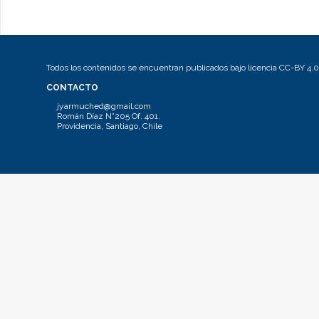
Todos los contenidos se encuentran publicados bajo licencia CC-BY 4.0
CONTACTO
jyarmuched@gmail.com
Román Díaz N°205 Of. 401.
Providencia, Santiago, Chile