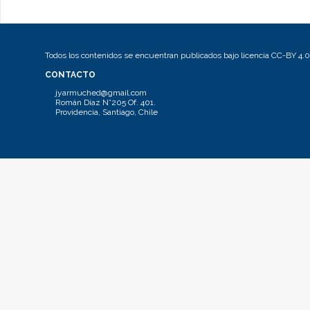
Todos los contenidos se encuentran publicados bajo licencia CC-BY 4.0
CONTACTO
jyarmuched@gmail.com
Román Díaz N°205 Of. 401.
Providencia, Santiago, Chile