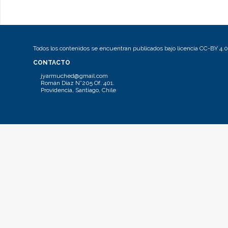
Todos los contenidos se encuentran publicados bajo licencia CC-BY 4.0
CONTACTO
jyarmuched@gmail.com
Román Díaz N°205 Of. 401.
Providencia, Santiago, Chile