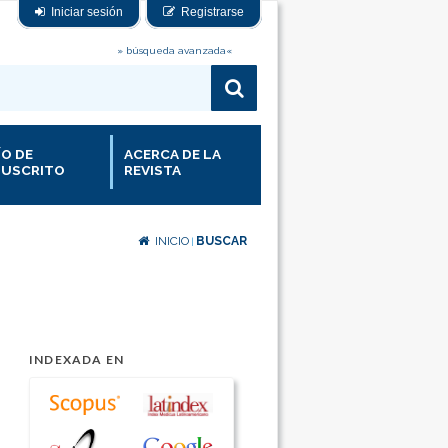
Iniciar sesión
Registrarse
» búsqueda avanzada«
ÍO DE
ACERCA DE LA
USCRITO
REVISTA
INICIO
BUSCAR
|
INDEXADA EN