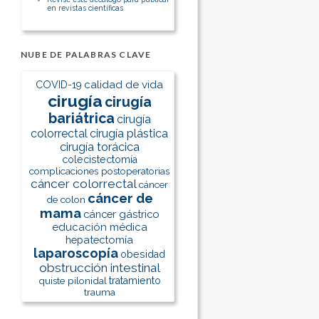
en revistas científicas
NUBE DE PALABRAS CLAVE
calidad de vida
COVID-19
cirugía
cirugía
bariátrica
cirugía
colorrectal
cirugía plástica
cirugía torácica
colecistectomía
complicaciones postoperatorias
cáncer colorrectal
cáncer
cáncer de
de colon
mama
cáncer gástrico
educación médica
hepatectomía
laparoscopía
obesidad
obstrucción intestinal
quiste pilonidal
tratamiento
trauma