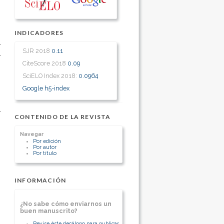
INDICADORES
SJR 2018
0.11
CiteScore 2018
0.09
SciELO Index 2018:
0.0964
Google h5-index
CONTENIDO DE LA REVISTA
Navegar
Por edición
Por autor
Por título
INFORMACIÓN
¿No sabe cómo enviarnos un
buen manuscrito?
Revise éste decálogo para publicar