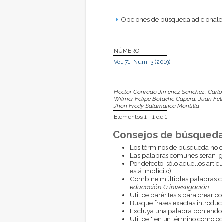
Opciones de búsqueda adicionales
NÚMERO
Vol. 71, Núm. 3 (2019)
Hector Conrado Jimenez Sanchez, Carlo
Wilmer Felipe Botache Capera, Juan Fel
Jhon Fredy Salamanca Montilla
Elementos 1 - 1 de 1
Consejos de búsqueda
Los términos de búsqueda no d
Las palabras comunes serán i
Por defecto, sólo aquellos artí
está implícito)
Combine múltiples palabras 
educación O investigación
Utilice paréntesis para crear c
Busque frases exactas introduci
Excluya una palabra poniendo
Utilice
*
en un término como com