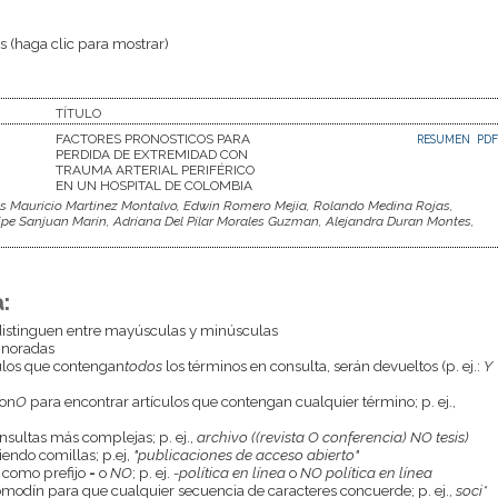
 (haga clic para mostrar)
TÍTULO
FACTORES PRONOSTICOS PARA
RESUMEN
PDF
PERDIDA DE EXTREMIDAD CON
TRAUMA ARTERIAL PERIFÉRICO
EN UN HOSPITAL DE COLOMBIA
s Mauricio Martinez Montalvo, Edwin Romero Mejia, Rolando Medina Rojas,
ipe Sanjuan Marin, Adriana Del Pilar Morales Guzman, Alejandra Duran Montes,
:
istinguen entre mayúsculas y minúsculas
gnoradas
culos que contengan
todos
los términos en consulta, serán devueltos (p. ej.:
Y
con
O
para encontrar artículos que contengan cualquier término; p. ej.,
onsultas más complejas; p. ej.,
archivo ((revista O conferencia) NO tesis)
endo comillas; p.ej,
"publicaciones de acceso abierto"
 como prefijo
-
o
NO
; p. ej.
-política en línea
o
NO política en línea
odín para que cualquier secuencia de caracteres concuerde; p. ej.,
soci*