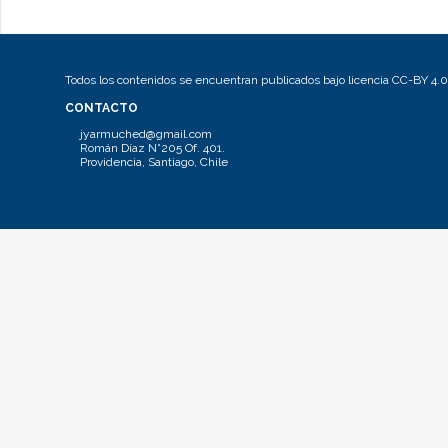
Todos los contenidos se encuentran publicados bajo licencia CC-BY 4.0
CONTACTO
jyarmuched@gmail.com
Román Díaz N°205 Of. 401.
Providencia, Santiago, Chile