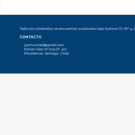
Todos los contenidos se encuentran publicados bajo licencia CC-BY 4.0
CONTACTO
jyarmuched@gmail.com
Román Díaz N°205 Of. 401.
Providencia, Santiago, Chile