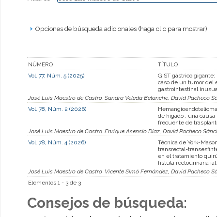
Opciones de búsqueda adicionales (haga clic para mostrar)
NÚMERO
TÍTULO
Vol. 77, Núm. 5 (2025)
GIST gástrico gigante:
caso de un tumor del 
gastrointestinal inusua
José Luis Maestro de Castro, Sandra Veleda Belanche, David Pacheco S
Vol. 78, Núm. 2 (2026)
Hemangioendotelioma 
de hígado , una caus
frecuente de trasplant
José Luis Maestro de Castro, Enrique Asensio Díaz, David Pacheco Sán
Vol. 78, Núm. 4 (2026)
Técnica de York-Mason
transrectal-transesfint
en el tratamiento quirú
fístula rectourinaria ia
José Luis Maestro de Castro, Vicente Simó Fernández, David Pacheco S
Elementos 1 - 3 de 3
Consejos de búsqueda: