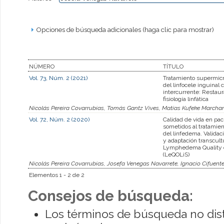
Opciones de búsqueda adicionales (haga clic para mostrar)
NÚMERO
TÍTULO
Vol. 73, Núm. 2 (2021)
Tratamiento supermicr
del linfocele inguinal
intercurrente: Restaur
fisiología linfática
Nicolás Pereira Covarrubias, Tomás Gantz Vives, Matías Kufeke Marcha
Vol. 72, Núm. 2 (2020)
Calidad de vida en pac
sometidos al tratamien
del linfedema. Validaci
y adaptación transcult
Lymphedema Quality o
(LeQOLiS)
Nicolás Pereira Covarrubias, Josefa Venegas Navarrete, Ignacio Cifuente
Elementos 1 - 2 de 2
Consejos de búsqueda:
Los términos de búsqueda no dis