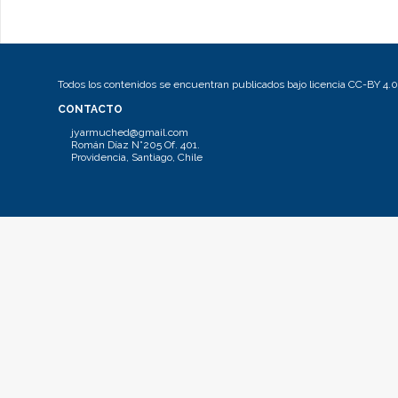
Todos los contenidos se encuentran publicados bajo licencia CC-BY 4.0
CONTACTO
jyarmuched@gmail.com
Román Díaz N°205 Of. 401.
Providencia, Santiago, Chile