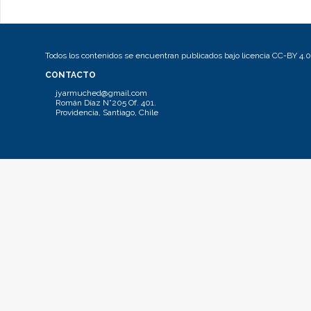
Todos los contenidos se encuentran publicados bajo licencia CC-BY 4.0
CONTACTO
jyarmuched@gmail.com
Román Díaz N°205 Of. 401.
Providencia, Santiago, Chile