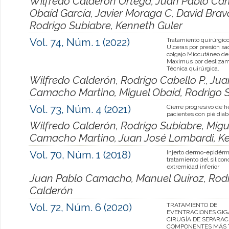
Wilfredo Calderón Ortega, Juan Pablo Cam
Obaíd García, Javier Moraga C, David Brav
Rodrigo Subiabre, Kenneth Guler
Vol. 74, Núm. 1 (2022)
Tratamiento quirúrgico
Ulceras por presión sa
colgajo Miocutáneo d
Maximus por deslizam
Técnica quirúrgica.
Wilfredo Calderón, Rodrigo Cabello P., Ju
Camacho Martino, Miguel Obaid, Rodrigo 
Vol. 73, Núm. 4 (2021)
Cierre progresivo de h
pacientes con pié diab
Wilfredo Calderón, Rodrigo Subiabre, Migu
Camacho Martino, Juan José Lombardi, Ke
Vol. 70, Núm. 1 (2018)
Injerto dermo-epidér
tratamiento del silico
extremidad inferior
Juan Pablo Camacho, Manuel Quiroz, Rodr
Calderón
Vol. 72, Núm. 6 (2020)
TRATAMIENTO DE
EVENTRACIONES GIG
CIRUGÍA DE SEPARAC
COMPONENTES MÁS 