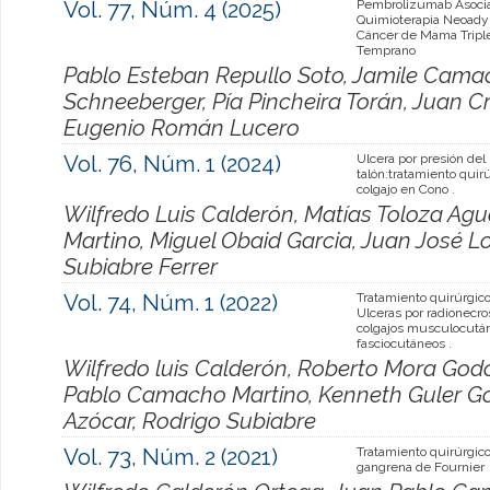
Vol. 77, Núm. 4 (2025)
Pembrolizumab Asoci
Quimioterapia Neoady
Cáncer de Mama Tripl
Temprano
Pablo Esteban Repullo Soto, Jamile Camac
Schneeberger, Pía Pincheira Torán, Juan Cr
Eugenio Román Lucero
Vol. 76, Núm. 1 (2024)
Ulcera por presión del
talón:tratamiento quirú
colgajo en Cono .
Wilfredo Luis Calderón, Matías Toloza A
Martino, Miguel Obaid Garcia, Juan José L
Subiabre Ferrer
Vol. 74, Núm. 1 (2022)
Tratamiento quirúrgico
Ulceras por radionecro
colgajos musculocutá
fasciocutáneos .
Wilfredo luis Calderón, Roberto Mora Godo
Pablo Camacho Martino, Kenneth Guler Go
Azócar, Rodrigo Subiabre
Vol. 73, Núm. 2 (2021)
Tratamiento quirúrgico
gangrena de Fournier