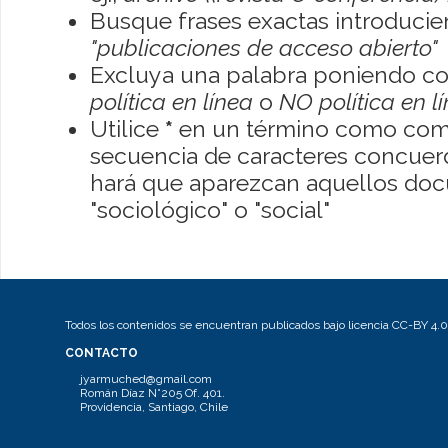
Busque frases exactas introducien
"publicaciones de acceso abierto"
Excluya una palabra poniendo co
política en línea
o
NO política en l
Utilice
*
en un término como como
secuencia de caracteres concuerde
hará que aparezcan aquellos do
"sociológico" o "social"
Todos los contenidos se encuentran publicados bajo licencia CC-BY 4.0
CONTACTO
jyarmuched@gmail.com
Román Díaz N°205 Of. 401.
Providencia, Santiago, Chile