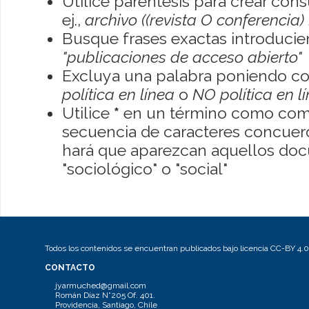
Utilice paréntesis para crear con
ej.,
archivo ((revista O conferencia)
Busque frases exactas introducien
"publicaciones de acceso abierto"
Excluya una palabra poniendo co
política en línea
o
NO política en l
Utilice
*
en un término como como
secuencia de caracteres concuerde
hará que aparezcan aquellos do
"sociológico" o "social"
Todos los contenidos se encuentran publicados bajo licencia CC-BY 4.0
CONTACTO
jyarmuched@gmail.com
Román Díaz N°205 Of. 401.
Providencia, Santiago, Chile