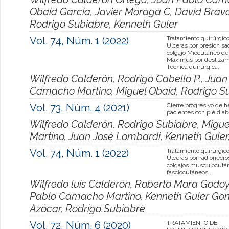
Obaíd García, Javier Moraga C, David Bravo
Rodrigo Subiabre, Kenneth Guler
Vol. 74, Núm. 1 (2022)
Tratamiento quirúrgico
Ulceras por presión sa
colgajo Miocutáneo d
Maximus por deslizam
Técnica quirúrgica.
Wilfredo Calderón, Rodrigo Cabello P., Jua
Camacho Martino, Miguel Obaid, Rodrigo S
Vol. 73, Núm. 4 (2021)
Cierre progresivo de h
pacientes con pié diab
Wilfredo Calderón, Rodrigo Subiabre, Mig
Martino, Juan José Lombardi, Kenneth Guler
Vol. 74, Núm. 1 (2022)
Tratamiento quirúrgico
Ulceras por radionecro
colgajos musculocutá
fasciocutáneos .
Wilfredo luis Calderón, Roberto Mora Godoy
Pablo Camacho Martino, Kenneth Guler Gon
Azócar, Rodrigo Subiabre
Vol. 72, Núm. 6 (2020)
TRATAMIENTO DE