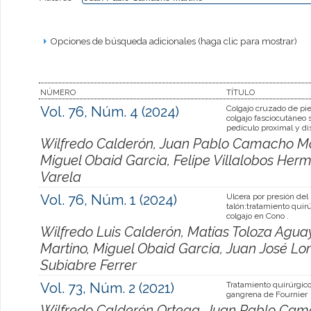
Opciones de búsqueda adicionales (haga clic para mostrar)
NÚMERO
TÍTULO
Vol. 76, Núm. 4 (2024)
Colgajo cruzado de pie
colgajo fasciocutáneo 
pedículo proximal y di
Wilfredo Calderón, Juan Pablo Camacho Mar
Miguel Obaid Garcia, Felipe Villalobos Herm
Varela
Vol. 76, Núm. 1 (2024)
Ulcera por presión del
talón:tratamiento quirú
colgajo en Cono .
Wilfredo Luis Calderón, Matías Toloza Agu
Martino, Miguel Obaid Garcia, Juan José Lo
Subiabre Ferrer
Vol. 73, Núm. 2 (2021)
Tratamiento quirúrgico
gangrena de Fournier
Wilfredo Calderón Ortega, Juan Pablo Cama