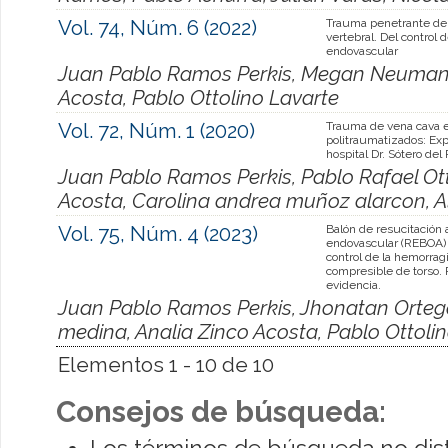
Vol. 74, Núm. 6 (2022)
Trauma penetrante de 
vertebral. Del control 
endovascular
Juan Pablo Ramos Perkis, Megan Neumann
Acosta, Pablo Ottolino Lavarte
Vol. 72, Núm. 1 (2020)
Trauma de vena cava 
politraumatizados: Exp
hospital Dr. Sótero del 
Juan Pablo Ramos Perkis, Pablo Rafael Ott
Acosta, Carolina andrea muñoz alarcon, A
Vol. 75, Núm. 4 (2023)
Balón de resucitación 
endovascular (REBOA) 
control de la hemorrag
compresible de torso. 
evidencia.
Juan Pablo Ramos Perkis, Jhonatan Ortega
medina, Analia Zinco Acosta, Pablo Ottoli
Elementos 1 - 10 de 10
Consejos de búsqueda:
Los términos de búsqueda no dis