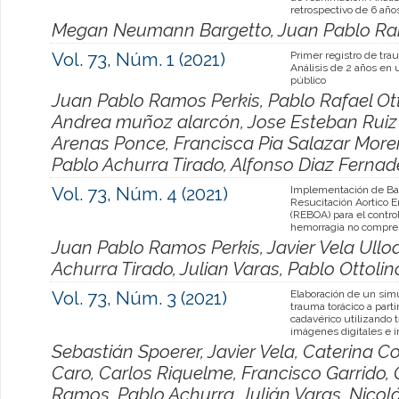
retrospectivo de 6 año
Megan Neumann Bargetto, Juan Pablo Ra
Vol. 73, Núm. 1 (2021)
Primer registro de tra
Análisis de 2 años en 
público
Juan Pablo Ramos Perkis, Pablo Rafael Ott
Andrea muñoz alarcón, Jose Esteban Ruiz
Arenas Ponce, Francisca Pia Salazar More
Pablo Achurra Tirado, Alfonso Diaz Fernad
Vol. 73, Núm. 4 (2021)
Implementación de Ba
Resucitación Aortico 
(REBOA) para el contro
hemorragia no compres
Juan Pablo Ramos Perkis, Javier Vela Ulloa
Achurra Tirado, Julian Varas, Pablo Ottoli
Vol. 73, Núm. 3 (2021)
Elaboración de un sim
trauma torácico a parti
cadavérico utilizando 
imágenes digitales e 
Sebastián Spoerer, Javier Vela, Caterina Co
Caro, Carlos Riquelme, Francisco Garrido,
Ramos, Pablo Achurra, Julián Varas, Nicol