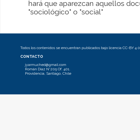
hará que aparezcan aquellos do
"sociológico" o "social"
Todos los contenidos se encuentran publicados bajo licencia CC-BY 4.0
CONTACTO
jyarmuched@gmail.com
Román Díaz N°205 Of. 401.
Providencia, Santiago, Chile