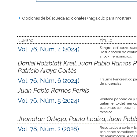
Opciones de búsqueda adicionales (haga clic para mostrar)
NÚMERO
TÍTULO
Vol. 76, Núm. 4 (2024)
Sangre, esfuerzo, sudo
Resucitación de contr
shock hemorrágico.
Daniel Roizblatt Krell, Juan Pablo Ramos Pe
Patricio Araya Cortés
Vol. 76, Núm. 6 (2024)
Trauma Pancreático par
de urgencias.
Juan Pablo Ramos Perkis
Vol. 76, Núm. 5 (2024)
Ventana pericárdica y
tratamiento del hemop
pacientes con trauma 
torácico.
Jhonatan Ortega, Paula Loaiza, Juan Pab
Vol. 78, Núm. 2 (2026)
Resultados a corto y l
pacientes sometidos a
de reanimación. Anális