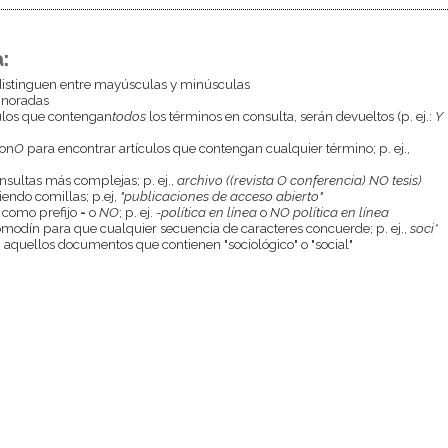
:
istinguen entre mayúsculas y minúsculas
gnoradas
culos que contengan
todos
los términos en consulta, serán devueltos (p. ej.:
Y
con
O
para encontrar artículos que contengan cualquier término; p. ej.,
onsultas más complejas; p. ej.,
archivo ((revista O conferencia) NO tesis)
endo comillas; p.ej,
"publicaciones de acceso abierto"
 como prefijo
-
o
NO
; p. ej.
-política en línea
o
NO política en línea
odín para que cualquier secuencia de caracteres concuerde; p. ej.,
soci*
aquellos documentos que contienen "sociológico" o "social"