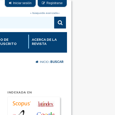
Iniciar sesión
Registrarse
» búsqueda avanzada«
ÍO DE
ACERCA DE LA
USCRITO
REVISTA
INICIO
BUSCAR
|
INDEXADA EN