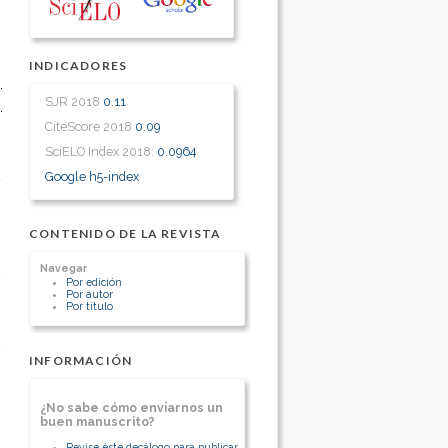
INDICADORES
SJR 2018
0.11
CiteScore 2018
0.09
SciELO Index 2018:
0.0964
Google h5-index
CONTENIDO DE LA REVISTA
Navegar
Por edición
Por autor
Por título
INFORMACIÓN
¿No sabe cómo enviarnos un
buen manuscrito?
Revise éste decálogo para publicar