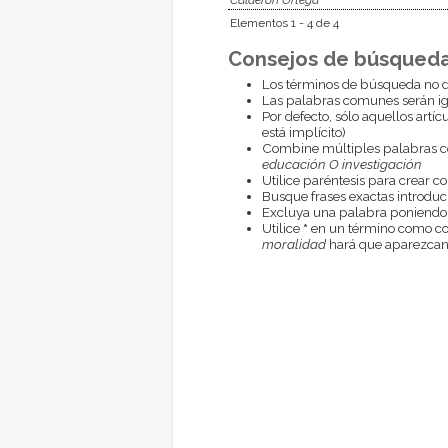
Elementos 1 - 4 de 4
Consejos de búsqueda
Los términos de búsqueda no d
Las palabras comunes serán i
Por defecto, sólo aquellos artí
está implícito)
Combine múltiples palabras 
educación O investigación
Utilice paréntesis para crear c
Busque frases exactas introduci
Excluya una palabra poniendo
Utilice
*
en un término como com
moralidad
hará que aparezcan 