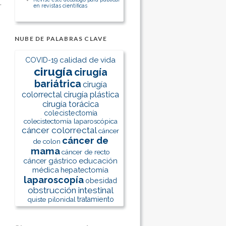
en revistas científicas
NUBE DE PALABRAS CLAVE
calidad de vida
COVID-19
cirugía
cirugía
bariátrica
cirugía
colorrectal
cirugía plástica
cirugía torácica
colecistectomía
colecistectomía laparoscópica
cáncer colorrectal
cáncer
cáncer de
de colon
mama
cáncer de recto
cáncer gástrico
educación
médica
hepatectomía
laparoscopía
obesidad
obstrucción intestinal
quiste pilonidal
tratamiento