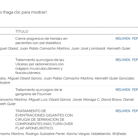
 (haga clic para mostrar)
TÍTULO
Cierre progresivo de heridas en
RESUMEN
PDF
pacientes con pié diabético.
iguel Obaid, Juan Pablo Camacho Martino, Juan José Lombardi, Kenneth Guler,
Tratamiento quirúrgico de las
RESUMEN
PDF
Ulceras por radionecrosis con
colgajos musculocutáneos y
fasciocutáneos .
odoy, Miguel Obaid García, Juan Pablo Camacho Martino, Kenneth Guler Gonzalez,
biabre
Tratamiento quirúrgico de la
RESUMEN
PDF
gangrena de Fournier
amacho Martino, Miguel Luis Obaíd García, Javier Moraga C, David Bravo, Daniel
neth Guler
TRATAMIENTO DE
RESUMEN
PDF
EVENTRACIONES GIGANTES CON
CIRUGÍA DE SEPARACIÓN DE
COMPONENTES MÁS TURN OVER
FLAP APONEURÓTICO.
acho Martino, Rodrigo Subiabre Ferrer, Karina Vargas Valdebenito, Wilfredo