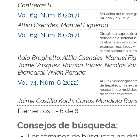
Contreras B.
Vol. 69, Núm. 6 (2017)
Situación del cáncer gá
mundo y en Chile
Attila Csendes, Manuel Figueroa
Vol. 69, Núm. 6 (2017)
Cirugía de supresión á
derivación duodenal l
vs abierta en esófago 
extenso: resultados y
complicaciones a corto
Italo Braghetto, Attila Csendes, Manuel Fi
Jaime Vásquez, Ramon Torres, Nicolas Von
Biancardi, Vivian Parada
Vol. 74, Núm. 6 (2022)
ALPPS monosegmento,
de hepatectomía extr
resección de metástas
de cáncer colorrectal
Jaime Castillo Koch, Carlos Mandiola Buns
Elementos 1 - 6 de 6
Consejos de búsqueda:
Los términos de búsqueda no dis