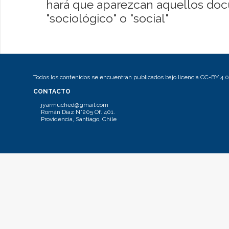
hará que aparezcan aquellos do
"sociológico" o "social"
Todos los contenidos se encuentran publicados bajo licencia CC-BY 4.0
CONTACTO
jyarmuched@gmail.com
Román Díaz N°205 Of. 401.
Providencia, Santiago, Chile