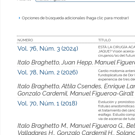
Opciones de búsqueda adicionales (haga clic para mostrar)
NÚMERO
TÍTULO
Vol. 76, Núm. 3 (2024)
ESTÁ LA CIRUGÍA AC
JAQUE? Visión acerca 
cirujanos/as del futur
Italo Braghetto, Juan Hepp, Manuel Figue
Vol. 78, Núm. 2 (2026)
Cardio miotomía anter
fundoplicatura de Dor 
experiencia de tres dé
Italo Braghetto, Attila Csendes, Enrique L
Gonzalo Cardemil, Manuel Figueroa-Giralt
Vol. 70, Núm. 1 (2018)
Evolución y pronóstico
fístulas anastomóticas
el tratamiento del cán
esófago. Estudio comp
vía de ascenso de tubo
Italo Braghetto M., Manuel Figueroa G., Be
Valladares H., Gonzalo Cardemil H., Solang