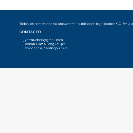
Todos los contenidos se encuentran publicados bajo licencia CC-BY 4.0
CONTACTO
jyarmuched@gmail.com
Román Díaz N°205 Of. 401.
Providencia, Santiago, Chile