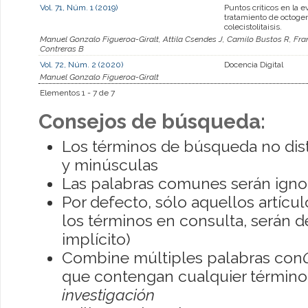
Vol. 71, Núm. 1 (2019)
Puntos críticos en la e
tratamiento de octoge
colecistolitaisis.
Manuel Gonzalo Figueroa-Giralt, Attila Csendes J, Camilo Bustos R, Fra
Contreras B
Vol. 72, Núm. 2 (2020)
Docencia Digital
Manuel Gonzalo Figueroa-Giralt
Elementos 1 - 7 de 7
Consejos de búsqueda:
Los términos de búsqueda no dis
y minúsculas
Las palabras comunes serán igno
Por defecto, sólo aquellos artíc
los términos en consulta, serán de
implícito)
Combine múltiples palabras con
que contengan cualquier término; 
investigación