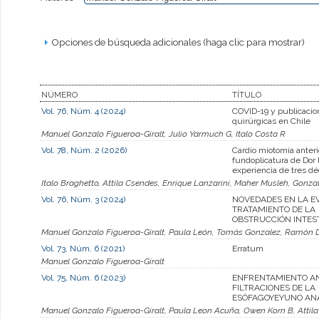
Opciones de búsqueda adicionales (haga clic para mostrar)
NÚMERO
TÍTULO
Vol. 76, Núm. 4 (2024)
COVID-19 y publicacio
quirúrgicas en Chile
Manuel Gonzalo Figueroa-Giralt, Julio Yarmuch G, Italo Costa R
Vol. 78, Núm. 2 (2026)
Cardio miotomía anter
fundoplicatura de Dor 
experiencia de tres dé
Italo Braghetto, Attila Csendes, Enrique Lanzarini, Maher Musleh, Gonza
Vol. 76, Núm. 3 (2024)
NOVEDADES EN LA E
TRATAMIENTO DE LA
OBSTRUCCIÓN INTES
Manuel Gonzalo Figueroa-Giralt, Paula León, Tomás Gonzalez, Ramón 
Vol. 73, Núm. 6 (2021)
Erratum
Manuel Gonzalo Figueroa-Giralt
Vol. 75, Núm. 6 (2023)
ENFRENTAMIENTO A
FILTRACIONES DE LA
ESÓFAGOYEYUNO AN
Manuel Gonzalo Figueroa-Giralt, Paula Leon Acuña, Owen Korn B, Attil