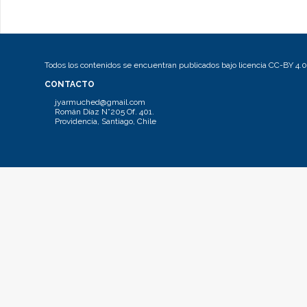
Todos los contenidos se encuentran publicados bajo licencia CC-BY 4.0
CONTACTO
jyarmuched@gmail.com
Román Díaz N°205 Of. 401.
Providencia, Santiago, Chile