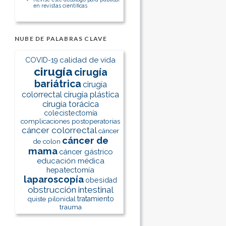
en revistas científicas
NUBE DE PALABRAS CLAVE
calidad de vida
COVID-19
cirugía
cirugía
bariátrica
cirugía
colorrectal
cirugía plástica
cirugía torácica
colecistectomía
complicaciones postoperatorias
cáncer colorrectal
cáncer
cáncer de
de colon
mama
cáncer gástrico
educación médica
hepatectomía
laparoscopía
obesidad
obstrucción intestinal
quiste pilonidal
tratamiento
trauma