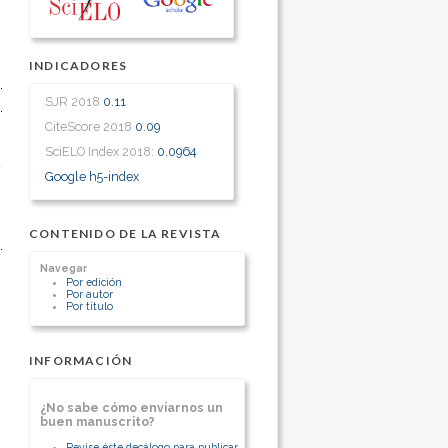
INDICADORES
SJR 2018
0.11
CiteScore 2018
0.09
SciELO Index 2018:
0.0964
Google h5-index
CONTENIDO DE LA REVISTA
Navegar
Por edición
Por autor
Por título
INFORMACIÓN
¿No sabe cómo enviarnos un
buen manuscrito?
Revise éste decálogo para publicar