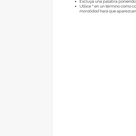
Excluya una palabra poniendo
Utilice
*
en un término como com
moralidad
hará que aparezcan 