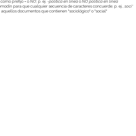
 como prefijo
-
o
NO
; p. ej.
-política en línea
o
NO política en línea
odín para que cualquier secuencia de caracteres concuerde; p. ej.,
soci*
aquellos documentos que contienen "sociológico" o "social"