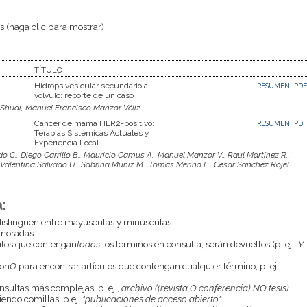
 (haga clic para mostrar)
TÍTULO
Hidrops vesicular secundario a
RESUMEN
PDF
vólvulo: reporte de un caso
 Shuai, Manuel Francisco Manzor Véliz
Cáncer de mama HER2-positivo:
RESUMEN
PDF
Terapias Sistémicas Actuales y
Experiencia Local
C., Diego Carrillo B., Mauricio Camus A., Manuel Manzor V., Raul Martínez R.,
, Valentina Salvado U., Sabrina Muñiz M., Tomás Merino L., Cesar Sanchez Rojel
:
istinguen entre mayúsculas y minúsculas
gnoradas
culos que contengan
todos
los términos en consulta, serán devueltos (p. ej.:
Y
con
O
para encontrar artículos que contengan cualquier término; p. ej.,
onsultas más complejas; p. ej.,
archivo ((revista O conferencia) NO tesis)
endo comillas; p.ej,
"publicaciones de acceso abierto"