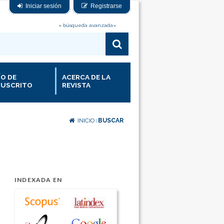
Iniciar sesión
Registrarse
» búsqueda avanzada«
ÍO DE
ACERCA DE LA
USCRITO
REVISTA
INICIO
BUSCAR
|
INDEXADA EN