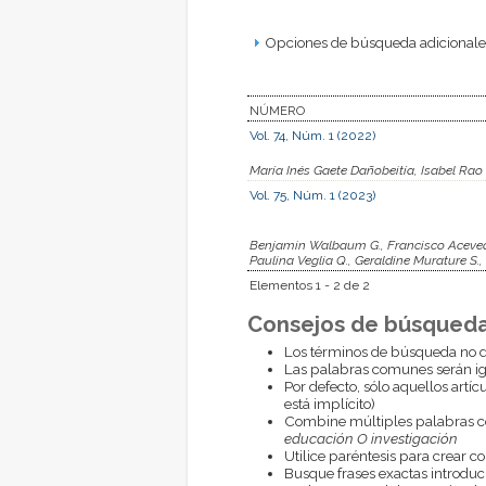
Opciones de búsqueda adicionales
NÚMERO
Vol. 74, Núm. 1 (2022)
María Inés Gaete Dañobeitía, Isabel Rao
Vol. 75, Núm. 1 (2023)
Benjamin Walbaum G., Francisco Acevedo 
Paulina Veglia Q., Geraldine Murature S.
Elementos 1 - 2 de 2
Consejos de búsqueda
Los términos de búsqueda no d
Las palabras comunes serán i
Por defecto, sólo aquellos artí
está implícito)
Combine múltiples palabras 
educación O investigación
Utilice paréntesis para crear c
Busque frases exactas introduci