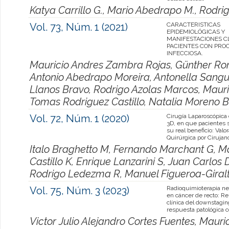
Katya Carrillo G., Mario Abedrapo M., Rodri
Vol. 73, Núm. 1 (2021)
CARACTERISTICAS
EPIDEMIOLÓGICAS Y
MANIFESTACIONES CL
PACIENTES CON PROC
INFECCIOSA.
Mauricio Andres Zambra Rojas, Günther Ron
Antonio Abedrapo Moreira, Antonella Sangui
Llanos Bravo, Rodrigo Azolas Marcos, Mauric
Tomas Rodriguez Castillo, Natalia Moreno B
Vol. 72, Núm. 1 (2020)
Cirugía Laparoscópica
3D, en que pacientes s
su real beneficio: Valo
Quirúrgica por Cirujan
Italo Braghetto M, Fernando Marchant G, M
Castillo K, Enrique Lanzarini S, Juan Carlos 
Rodrigo Ledezma R, Manuel Figueroa-Giral
Vol. 75, Núm. 3 (2023)
Radioquimioterapia n
en cáncer de recto: Re
clínica del downstagin
respuesta patológica 
Victor Julio Alejandro Cortes Fuentes, Maur