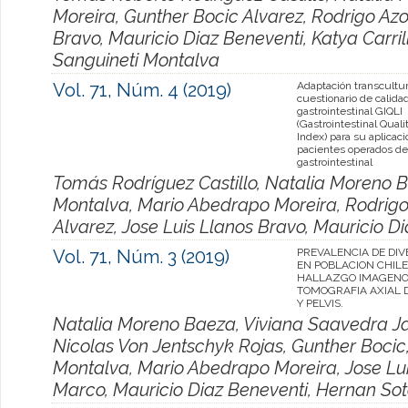
Moreira, Gunther Bocic Alvarez, Rodrigo Azo
Bravo, Mauricio Diaz Beneventi, Katya Carril
Sanguineti Montalva
Vol. 71, Núm. 4 (2019)
Adaptación transcultur
cuestionario de calida
gastrointestinal GIQLI
(Gastrointestinal Qualit
Index) para su aplicac
pacientes operados de
gastrointestinal
Tomás Rodríguez Castillo, Natalia Moreno B
Montalva, Mario Abedrapo Moreira, Rodrigo
Alvarez, Jose Luis Llanos Bravo, Mauricio D
Vol. 71, Núm. 3 (2019)
PREVALENCIA DE DIV
EN POBLACION CHIL
HALLAZGO IMAGENO
TOMOGRAFIA AXIAL
Y PELVIS.
Natalia Moreno Baeza, Viviana Saavedra Ja
Nicolas Von Jentschyk Rojas, Gunther Bocic,
Montalva, Mario Abedrapo Moreira, Jose Lui
Marco, Mauricio Diaz Beneventi, Hernan Sot