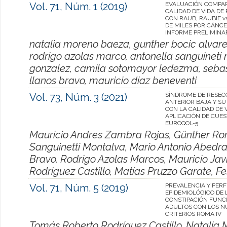
Vol. 71, Núm. 1 (2019)
EVALUACIÓN COMPAR
CALIDAD DE VIDA DE
CON RAUB, RAUBIE v
DE MILES POR CÁNCE
INFORME PRELIMINA
natalia moreno baeza, gunther bocic alvar
rodrigo azolas marco, antonella sanguineti 
gonzalez, camila sotomayor ledezma, sebasti
llanos bravo, mauricio diaz beneventi
Vol. 73, Núm. 3 (2021)
SÍNDROME DE RESEC
ANTERIOR BAJA Y SU
CON LA CALIDAD DE V
APLICACIÓN DE CUES
EUROQOL-5.
Mauricio Andres Zambra Rojas, Günther Ron
Sanguinetti Montalva, Mario Antonio Abedra
Bravo, Rodrigo Azolas Marcos, Mauricio Jav
Rodriguez Castillo, Matías Pruzzo Garate, F
Vol. 71, Núm. 5 (2019)
PREVALENCIA Y PERF
EPIDEMIOLÓGICO DE 
CONSTIPACIÓN FUNC
ADULTOS CON LOS N
CRITERIOS ROMA IV
Tomás Roberto Rodríguez Castillo, Natalia