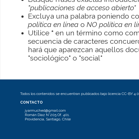
"publicaciones de acceso abierto"
Excluya una palabra poniendo co
política en línea
o
NO política en l
Utilice
*
en un término como como
secuencia de caracteres concuerde
hará que aparezcan aquellos do
"sociológico" o "social"
Todos los contenidos se encuentran publicados bajo licencia CC-BY 4.0
CONTACTO
jyarmuched@gmail.com
Román Díaz N°205 Of. 401.
Providencia, Santiago, Chile