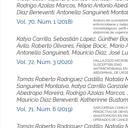
Rodrigo Azolas Marcos, Mario Antonio Abedr
Diaz Beneventi, Antonella Sanguineti Monta
Vol. 70, Núm. 1 (2018)
Análisis de susceptibi
antimicrobiana y halla
microbiológicos: perfil
abdominal de urgenci
Katya Carrillo, Sebastián López, Günther Bo
Ávila, Roberto Olivares, Felipe Bocic, Mario
Antonella Sanguineti, Mauricio Díaz, José Lu
Vol. 72, Núm. 3 (2020)
HALLAZGOS MICROBI
SUSCEPTIBILIDAD
ANTIMICROBIANA EN
ABDOMINAL DE URGE
Tomás Roberto Rodríguez Castillo, Natalia 
Sanguineti Montalva, katya Carrillo Gonzale
Abedrapo Moreira, Rodrigo Azolas Marcos, J
Mauricio Diaz Beneventi, Katherinne Busta
Vol. 71, Núm. 6 (2019)
SARCOPENIA COMO 
PREDICTIVO DE DEHI
ANASTOMOSIS EN PA
OPERADOS DE CANCE
Tomás Roberto Rodríguez Castillo, Natalia