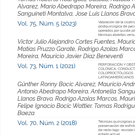
Alvarez, Mario Abedrapo Moreira, Rodrigo A
Sanguineti Montalva, Jose Luis Llanos Brav
Vol. 75, Núm. 5 (2023)
Valoración de la cicatri
postquirúrgica de pac
operados por quiste pi
técnicas abiertas vers
Victor Julio Alejandro Cortes Fuentes, Maur
Matías Pruzzo Garate, Rodrigo Azolas Marc
Moreira, Mauricio Javier Diaz Beneventi
Vol. 73, Núm. 1 (2021)
PERFORACIÓN Y OBS
COLÓNICA: CONDUCT
COLOPROCTÓLOGOS
LATINOAMERICANOS
Günther Ronny Bocic Alvarez, Mauricio And
Antonio Abedrapo Moreira, Antonella Sangui
Llanos Bravo, Rodrigo Azolas Marcos, Mauric
Felipe Ignacio Bocic Wattier, Tomas Rodrigu
Baeza
Vol. 70, Núm. 2 (2018)
Técnicas quirúrgicas p
preservación de esfínt
de recto bajo: revisión 
estado actual