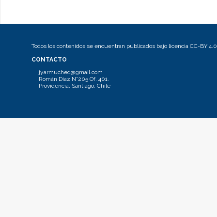
Todos los contenidos se encuentran publicados bajo licencia CC-BY 4.0
CONTACTO
jyarmuched@gmail.com
Román Díaz N°205 Of. 401.
Providencia, Santiago, Chile