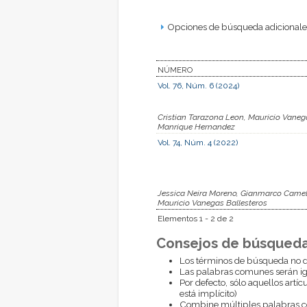
Opciones de búsqueda adicionales
NÚMERO
Vol. 76, Núm. 6 (2024)
Cristian Tarazona Leon, Mauricio Vaneg
Manrique Hernandez
Vol. 74, Núm. 4 (2022)
Jessica Neira Moreno, Gianmarco Camelo 
Mauricio Vanegas Ballesteros
Elementos 1 - 2 de 2
Consejos de búsqueda
Los términos de búsqueda no d
Las palabras comunes serán i
Por defecto, sólo aquellos artí
está implícito)
Combine múltiples palabras 