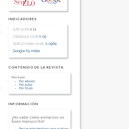
INDICADORES
SJR 2018
0.11
CiteScore 2018
0.09
SciELO Index 2018:
0.0964
Google h5-index
CONTENIDO DE LA REVISTA
Navegar
Por edición
Por autor
Por título
INFORMACIÓN
¿No sabe cómo enviarnos un
buen manuscrito?
Revise éste decálogo para publicar