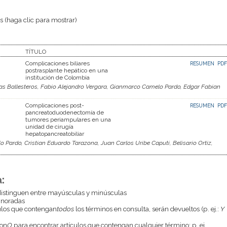
 (haga clic para mostrar)
TÍTULO
Complicaciones biliares
RESUMEN
PDF
postrasplante hepático en una
institución de Colombia
as Ballesteros, Fabio Alejandro Vergara, Gianmarco Camelo Pardo, Edgar Fabian
Complicaciones post-
RESUMEN
PDF
pancreatoduodenectomía de
tumores periampulares en una
unidad de cirugía
hepatopancreatobiliar
Pardo, Cristian Eduardo Tarazona, Juan Carlos Uribe Caputi, Belisario Ortiz,
:
istinguen entre mayúsculas y minúsculas
gnoradas
culos que contengan
todos
los términos en consulta, serán devueltos (p. ej.:
Y
con
O
para encontrar artículos que contengan cualquier término; p. ej.,