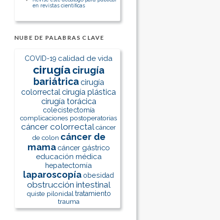
en revistas científicas
NUBE DE PALABRAS CLAVE
calidad de vida
COVID-19
cirugía
cirugía
bariátrica
cirugía
colorrectal
cirugía plástica
cirugía torácica
colecistectomía
complicaciones postoperatorias
cáncer colorrectal
cáncer
cáncer de
de colon
mama
cáncer gástrico
educación médica
hepatectomía
laparoscopía
obesidad
obstrucción intestinal
quiste pilonidal
tratamiento
trauma