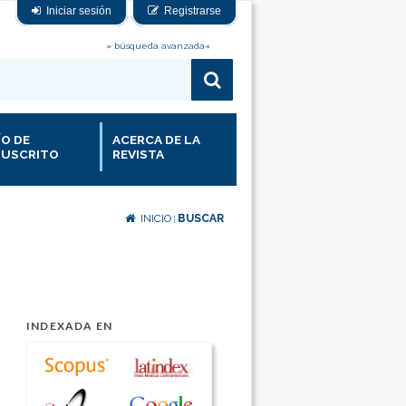
Iniciar sesión
Registrarse
» búsqueda avanzada«
ÍO DE
ACERCA DE LA
USCRITO
REVISTA
INICIO
BUSCAR
|
INDEXADA EN