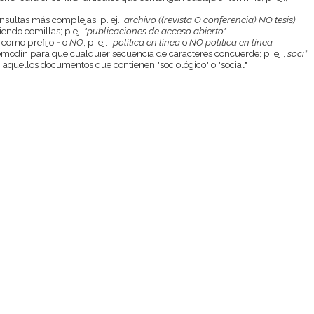
onsultas más complejas; p. ej.,
archivo ((revista O conferencia) NO tesis)
endo comillas; p.ej,
"publicaciones de acceso abierto"
 como prefijo
-
o
NO
; p. ej.
-política en línea
o
NO política en línea
odín para que cualquier secuencia de caracteres concuerde; p. ej.,
soci*
aquellos documentos que contienen "sociológico" o "social"