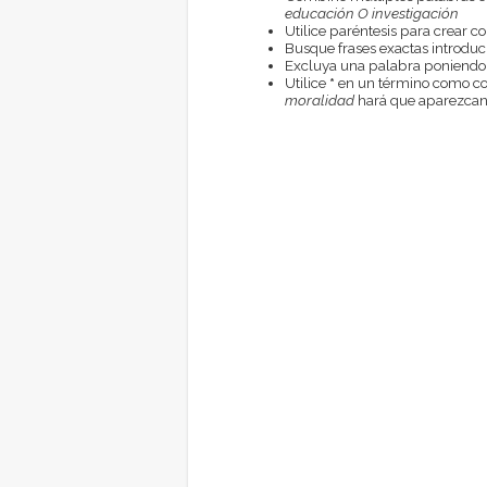
educación O investigación
Utilice paréntesis para crear c
Busque frases exactas introduci
Excluya una palabra poniendo
Utilice
*
en un término como com
moralidad
hará que aparezcan 