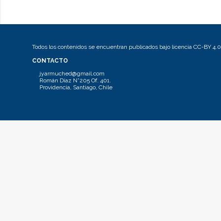
Todos los contenidos se encuentran publicados bajo licencia CC-BY 4.0
CONTACTO
jyarmuched@gmail.com
Román Díaz N°205 Of. 401.
Providencia, Santiago, Chile