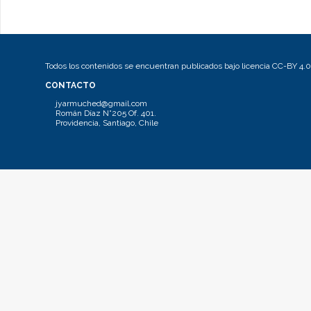
Todos los contenidos se encuentran publicados bajo licencia CC-BY 4.0
CONTACTO
jyarmuched@gmail.com
Román Díaz N°205 Of. 401.
Providencia, Santiago, Chile