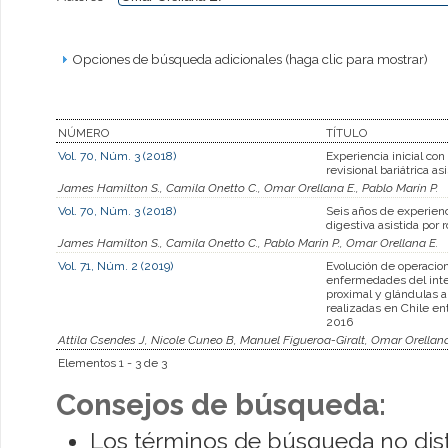
Opciones de búsqueda adicionales (haga clic para mostrar)
NÚMERO
TÍTULO
Vol. 70, Núm. 3 (2018)
Experiencia inicial con
revisional bariátrica as
James Hamilton S., Camila Onetto C., Omar Orellana E., Pablo Marín P.
Vol. 70, Núm. 3 (2018)
Seis años de experienc
digestiva asistida por 
James Hamilton S., Camila Onetto C., Pablo Marín P., Omar Orellana E.
Vol. 71, Núm. 2 (2019)
Evolución de operacio
enfermedades del inte
proximal y glándulas 
realizadas en Chile en
2016
Attila Csendes J, Nicole Cuneo B, Manuel Figueroa-Giralt, Omar Orellana
Elementos 1 - 3 de 3
Consejos de búsqueda:
Los términos de búsqueda no dis