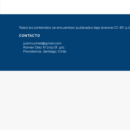
Todos los contenidos se encuentran publicados bajo licencia CC-BY 4.0
CONTACTO
jyarmuched@gmail.com
Román Díaz N°205 Of. 401.
Providencia, Santiago, Chile