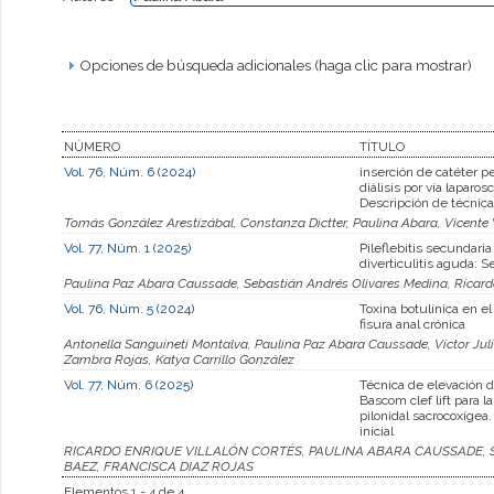
Opciones de búsqueda adicionales (haga clic para mostrar)
NÚMERO
TÍTULO
Vol. 76, Núm. 6 (2024)
inserción de catéter pe
diálisis por vía laparos
Descripción de técnica
Tomás González Arestizábal, Constanza Dictter, Paulina Abara, Vicente V
Vol. 77, Núm. 1 (2025)
Pileflebitis secundaria
diverticulitis aguda: S
Paulina Paz Abara Caussade, Sebastián Andrés Olivares Medina, Ricardo
Vol. 76, Núm. 5 (2024)
Toxina botulínica en e
fisura anal crónica
Antonella Sanguineti Montalva, Paulina Paz Abara Caussade, Víctor Jul
Zambra Rojas, Katya Carrillo González
Vol. 77, Núm. 6 (2025)
Técnica de elevación 
Bascom clef lift para 
pilonidal sacrocoxígea
inicial
RICARDO ENRIQUE VILLALÓN CORTÉS, PAULINA ABARA CAUSSADE, 
BAEZ, FRANCISCA DIAZ ROJAS
Elementos 1 - 4 de 4