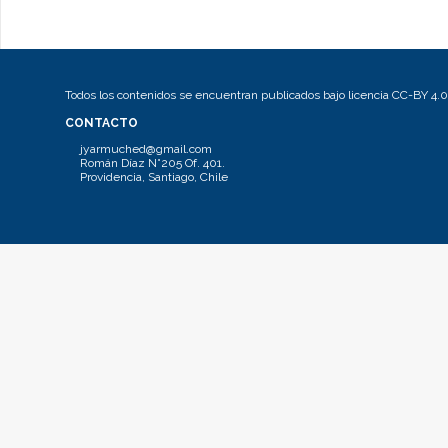
Todos los contenidos se encuentran publicados bajo licencia CC-BY 4.0
CONTACTO
jyarmuched@gmail.com
Román Díaz N°205 Of. 401.
Providencia, Santiago, Chile