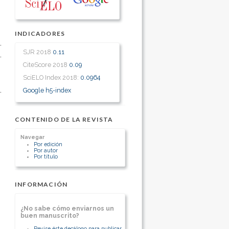
INDICADORES
SJR 2018
0.11
CiteScore 2018
0.09
SciELO Index 2018:
0.0964
Google h5-index
CONTENIDO DE LA REVISTA
Navegar
Por edición
Por autor
Por título
INFORMACIÓN
¿No sabe cómo enviarnos un
buen manuscrito?
Revise éste decálogo para publicar