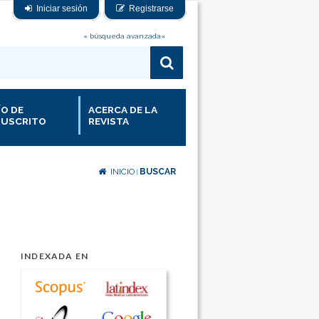
Iniciar sesión
Registrarse
» búsqueda avanzada«
ÍO DE
ACERCA DE LA
USCRITO
REVISTA
INICIO
BUSCAR
|
INDEXADA EN