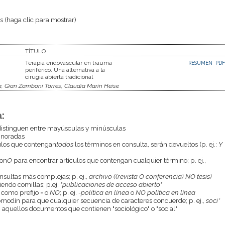
 (haga clic para mostrar)
TÍTULO
Terapia endovascular en trauma
RESUMEN
PDF
periférico. Una alternativa a la
cirugia abierta tradicional
a, Gian Zamboni Torres, Claudia Marín Heise
:
istinguen entre mayúsculas y minúsculas
gnoradas
culos que contengan
todos
los términos en consulta, serán devueltos (p. ej.:
Y
con
O
para encontrar artículos que contengan cualquier término; p. ej.,
onsultas más complejas; p. ej.,
archivo ((revista O conferencia) NO tesis)
endo comillas; p.ej,
"publicaciones de acceso abierto"
 como prefijo
-
o
NO
; p. ej.
-política en línea
o
NO política en línea
odín para que cualquier secuencia de caracteres concuerde; p. ej.,
soci*
aquellos documentos que contienen "sociológico" o "social"