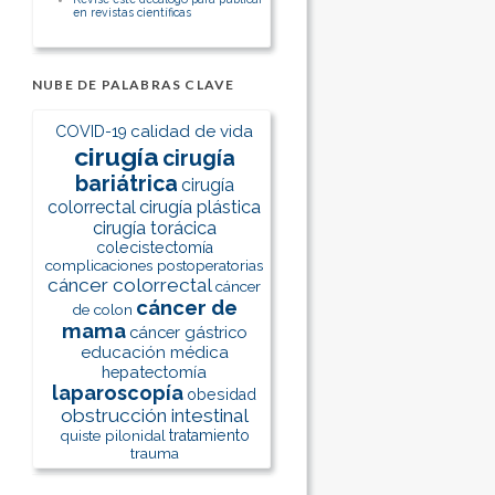
en revistas científicas
NUBE DE PALABRAS CLAVE
calidad de vida
COVID-19
cirugía
cirugía
bariátrica
cirugía
colorrectal
cirugía plástica
cirugía torácica
colecistectomía
complicaciones postoperatorias
cáncer colorrectal
cáncer
cáncer de
de colon
mama
cáncer gástrico
educación médica
hepatectomía
laparoscopía
obesidad
obstrucción intestinal
quiste pilonidal
tratamiento
trauma