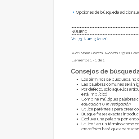
Opciones de búsqueda adicionales
NÚMERO
Vol. 73, Núm. 5 (2021)
Juan Marín Peralta, Ricardo Olguin Leiv
Elementos 1 - 1 de 1
Consejos de búsqueda
Los términos de búsqueda no d
Las palabras comunes serán i
Por defecto, sólo aquellos artí
está implícito)
Combine múltiples palabras 
educación O investigación
Utilice paréntesis para crear c
Busque frases exactas introduci
Excluya una palabra poniendo
Utilice
*
en un término como com
moralidad
hará que aparezcan 