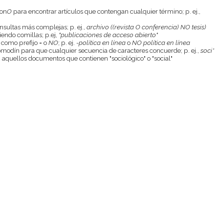
con
O
para encontrar artículos que contengan cualquier término; p. ej.,
onsultas más complejas; p. ej.,
archivo ((revista O conferencia) NO tesis)
endo comillas; p.ej,
"publicaciones de acceso abierto"
 como prefijo
-
o
NO
; p. ej.
-política en línea
o
NO política en línea
odín para que cualquier secuencia de caracteres concuerde; p. ej.,
soci*
aquellos documentos que contienen "sociológico" o "social"