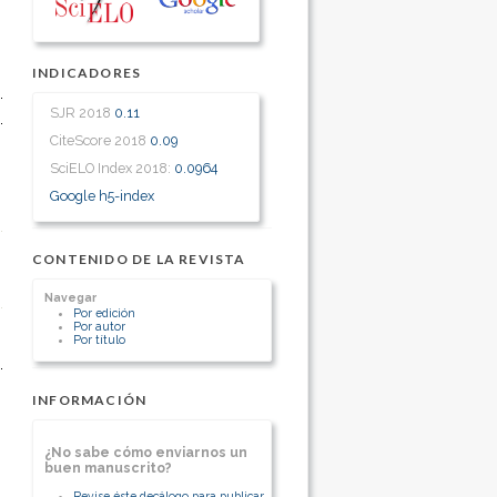
INDICADORES
SJR 2018
0.11
CiteScore 2018
0.09
SciELO Index 2018:
0.0964
Google h5-index
CONTENIDO DE LA REVISTA
Navegar
Por edición
Por autor
Por título
INFORMACIÓN
¿No sabe cómo enviarnos un
buen manuscrito?
Revise éste decálogo para publicar