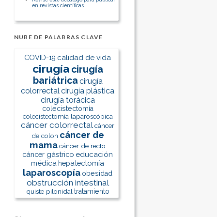
en revistas científicas
NUBE DE PALABRAS CLAVE
calidad de vida
COVID-19
cirugía
cirugía
bariátrica
cirugía
colorrectal
cirugía plástica
cirugía torácica
colecistectomía
colecistectomía laparoscópica
cáncer colorrectal
cáncer
cáncer de
de colon
mama
cáncer de recto
cáncer gástrico
educación
médica
hepatectomía
laparoscopía
obesidad
obstrucción intestinal
quiste pilonidal
tratamiento