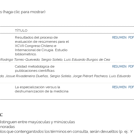
 (haga clic para mostrar)
TÍTULO
Resultados del proceso de
RESUMEN
PDF
evaluación de resúmenes para el
XCVII Congreso Chileno e
Internacional de Cirugía. Estudio
bibliométrico.
o Rodrigo Torres-Quevedo, Sergio Sotelo, Luis Eduardo Burgos de Cea
Calidad metodológica de
RESUMEN
PDF
publicaciones científicas
o, Josue Rivadeneira Dueñas, Sergio Sotelo, Jorge Piérart Pacheco, Luis Eduardo
La especialización versus la
RESUMEN
PDF
deshumanización de la medicina
:
istinguen entre mayúsculas y minúsculas
gnoradas
culos que contengan
todos
los términos en consulta, serán devueltos (p. ej.:
Y