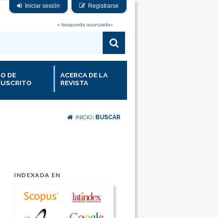
Iniciar sesión
Registrarse
» búsqueda avanzada«
ÍO DE
ACERCA DE LA
USCRITO
REVISTA
INICIO
BUSCAR
|
INDEXADA EN