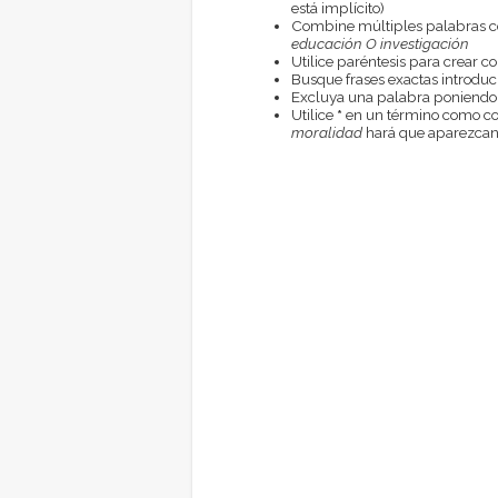
está implícito)
Combine múltiples palabras 
educación O investigación
Utilice paréntesis para crear c
Busque frases exactas introduci
Excluya una palabra poniendo
Utilice
*
en un término como com
moralidad
hará que aparezcan 