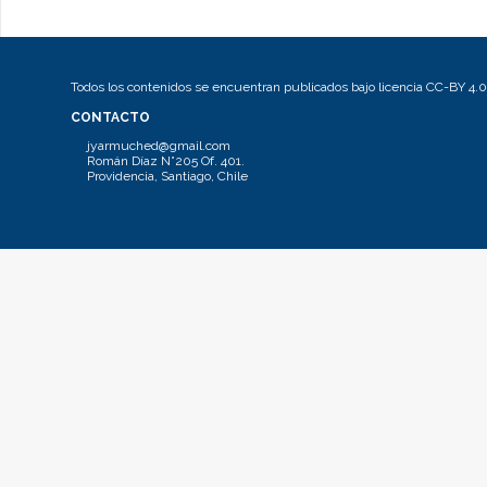
Todos los contenidos se encuentran publicados bajo licencia CC-BY 4.0
CONTACTO
jyarmuched@gmail.com
Román Díaz N°205 Of. 401.
Providencia, Santiago, Chile