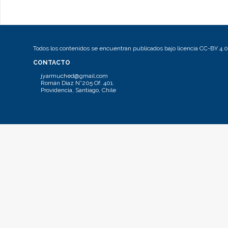
Todos los contenidos se encuentran publicados bajo licencia CC-BY 4.0
CONTACTO
jyarmuched@gmail.com
Román Díaz N°205 Of. 401.
Providencia, Santiago, Chile