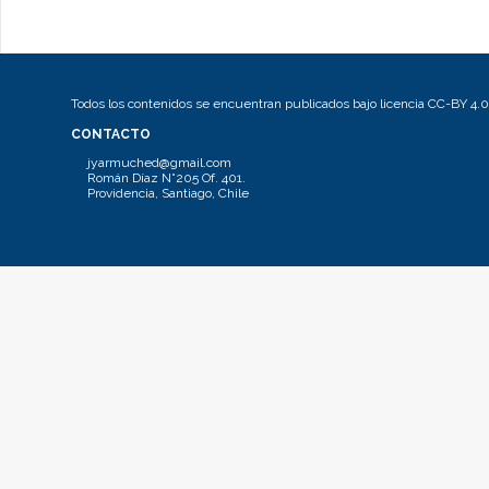
Todos los contenidos se encuentran publicados bajo licencia CC-BY 4.0
CONTACTO
jyarmuched@gmail.com
Román Díaz N°205 Of. 401.
Providencia, Santiago, Chile