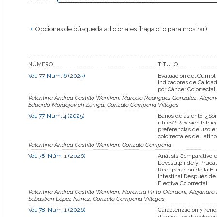
Opciones de búsqueda adicionales (haga clic para mostrar)
NÚMERO
TÍTULO
Vol. 77, Núm. 6 (2025)
Evaluación del Cumpl
Indicadores de Calidad
por Cáncer Colorrectal
Valentina Andrea Castillo Warnken, Marcelo Rodriguez González, Alejan
Eduardo Mordojovich Zuñiga, Gonzalo Campaña Villegas
Vol. 77, Núm. 4 (2025)
Baños de asiento. ¿So
útiles? Revisión biblio
preferencias de uso en
colorrectales de Latin
Valentina Andrea Castillo Warnken, Gonzalo Campaña
Vol. 78, Núm. 1 (2026)
Análisis Comparativo 
Levosulpiride y Prucal
Recuperación de la Fu
Intestinal Después de
Electiva Colorrectal
Valentina Andrea Castillo Warnken, Florencia Pinto Gilardoni, Alejandro
Sebastián López Núñez, Gonzalo Campaña Villegas
Vol. 78, Núm. 1 (2026)
Caracterización y ren
diagnóstico de colonos